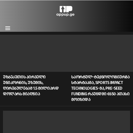
Menu
LATEST
STORIES
ᲣᲖᲑᲔᲙᲔᲗᲘᲡ ᲞᲘᲠᲕᲔᲚᲘ
ᲡᲞᲝᲠᲢᲣᲚ-ᲢᲔᲥᲜᲝᲚᲝᲒᲘᲣᲠᲛᲐ
ᲣᲜᲘᲙᲝᲠᲜᲘᲡ, ᲣᲖᲣᲛᲘᲡ,
ᲡᲢᲐᲠᲢᲐᲞᲛᲐ, SPORTS IMPACT
ᲦᲘᲠᲔᲑᲣᲚᲔᲑᲐᲛ 1.5 ᲛᲘᲚᲘᲐᲠᲓ
TECHNOLOGIES-ᲛᲐ, PRE-SEED
ᲓᲝᲚᲐᲠᲡ ᲛᲘᲐᲦᲬᲘᲐ
FUNDING ᲠᲐᲣᲜᲓᲨᲘ €650 ᲐᲗᲐᲡᲘ
ᲛᲝᲘᲖᲘᲓᲐ