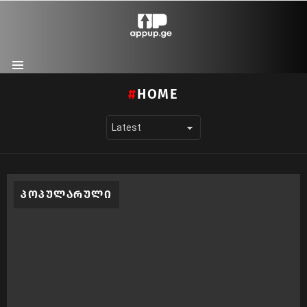
Menu
HOME
ᲞᲝᲞᲣᲚᲐᲠᲣᲚᲘ