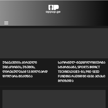
Menu
LATEST
STORIES
ᲣᲖᲑᲔᲙᲔᲗᲘᲡ ᲞᲘᲠᲕᲔᲚᲘ
ᲡᲞᲝᲠᲢᲣᲚ-ᲢᲔᲥᲜᲝᲚᲝᲒᲘᲣᲠᲛᲐ
ᲣᲜᲘᲙᲝᲠᲜᲘᲡ, ᲣᲖᲣᲛᲘᲡ,
ᲡᲢᲐᲠᲢᲐᲞᲛᲐ, SPORTS IMPACT
ᲦᲘᲠᲔᲑᲣᲚᲔᲑᲐᲛ 1.5 ᲛᲘᲚᲘᲐᲠᲓ
TECHNOLOGIES-ᲛᲐ, PRE-SEED
ᲓᲝᲚᲐᲠᲡ ᲛᲘᲐᲦᲬᲘᲐ
FUNDING ᲠᲐᲣᲜᲓᲨᲘ €650 ᲐᲗᲐᲡᲘ
ᲛᲝᲘᲖᲘᲓᲐ