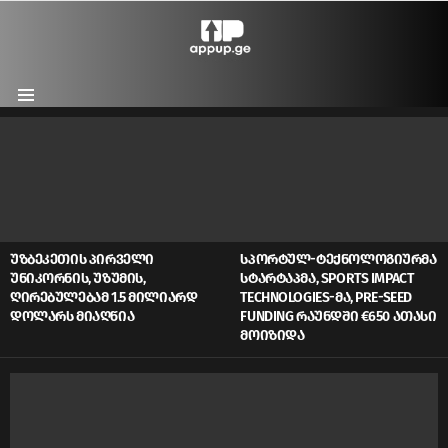
Menu
LATEST
STORIES
ᲣᲖᲑᲔᲙᲔᲗᲘᲡ ᲞᲘᲠᲕᲔᲚᲘ
ᲡᲞᲝᲠᲢᲣᲚ-ᲢᲔᲥᲜᲝᲚᲝᲒᲘᲣᲠᲛᲐ
ᲣᲜᲘᲙᲝᲠᲜᲘᲡ, ᲣᲖᲣᲛᲘᲡ,
ᲡᲢᲐᲠᲢᲐᲞᲛᲐ, SPORTS IMPACT
ᲦᲘᲠᲔᲑᲣᲚᲔᲑᲐᲛ 1.5 ᲛᲘᲚᲘᲐᲠᲓ
TECHNOLOGIES-ᲛᲐ, PRE-SEED
ᲓᲝᲚᲐᲠᲡ ᲛᲘᲐᲦᲬᲘᲐ
FUNDING ᲠᲐᲣᲜᲓᲨᲘ €650 ᲐᲗᲐᲡᲘ
ᲛᲝᲘᲖᲘᲓᲐ