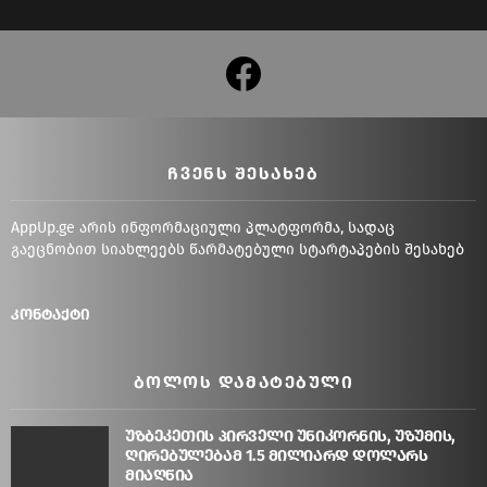
facebook
ᲩᲕᲔᲜᲡ ᲨᲔᲡᲐᲮᲔᲑ
AppUp.ge არის ინფორმაციული პლატფორმა, სადაც
გაეცნობით სიახლეებს წარმატებული სტარტაპების შესახებ
კონტაქტი
ᲑᲝᲚᲝᲡ ᲓᲐᲛᲐᲢᲔᲑᲣᲚᲘ
უზბეკეთის პირველი უნიკორნის, უზუმის,
ღირებულებამ 1.5 მილიარდ დოლარს
მიაღწია