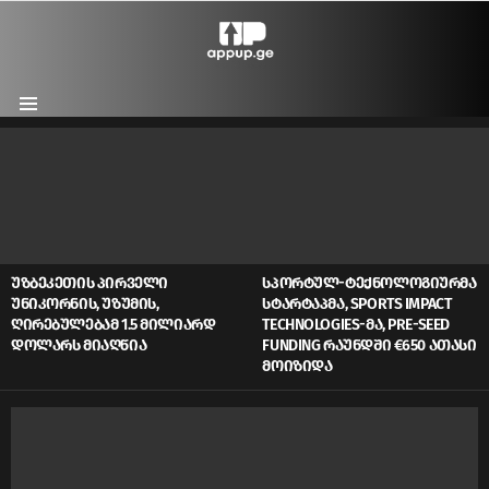
Menu
LATEST
STORIES
ᲣᲖᲑᲔᲙᲔᲗᲘᲡ ᲞᲘᲠᲕᲔᲚᲘ
ᲡᲞᲝᲠᲢᲣᲚ-ᲢᲔᲥᲜᲝᲚᲝᲒᲘᲣᲠᲛᲐ
ᲣᲜᲘᲙᲝᲠᲜᲘᲡ, ᲣᲖᲣᲛᲘᲡ,
ᲡᲢᲐᲠᲢᲐᲞᲛᲐ, SPORTS IMPACT
ᲦᲘᲠᲔᲑᲣᲚᲔᲑᲐᲛ 1.5 ᲛᲘᲚᲘᲐᲠᲓ
TECHNOLOGIES-ᲛᲐ, PRE-SEED
ᲓᲝᲚᲐᲠᲡ ᲛᲘᲐᲦᲬᲘᲐ
FUNDING ᲠᲐᲣᲜᲓᲨᲘ €650 ᲐᲗᲐᲡᲘ
ᲛᲝᲘᲖᲘᲓᲐ