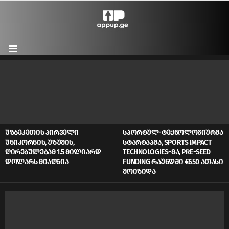
Menu
LATEST
STORIES
ᲣᲖᲑᲔᲙᲔᲗᲘᲡ ᲞᲘᲠᲕᲔᲚᲘ
ᲡᲞᲝᲠᲢᲣᲚ-ᲢᲔᲥᲜᲝᲚᲝᲒᲘᲣᲠᲛᲐ
ᲣᲜᲘᲙᲝᲠᲜᲘᲡ, ᲣᲖᲣᲛᲘᲡ,
ᲡᲢᲐᲠᲢᲐᲞᲛᲐ, SPORTS IMPACT
ᲦᲘᲠᲔᲑᲣᲚᲔᲑᲐᲛ 1.5 ᲛᲘᲚᲘᲐᲠᲓ
TECHNOLOGIES-ᲛᲐ, PRE-SEED
ᲓᲝᲚᲐᲠᲡ ᲛᲘᲐᲦᲬᲘᲐ
FUNDING ᲠᲐᲣᲜᲓᲨᲘ €650 ᲐᲗᲐᲡᲘ
ᲛᲝᲘᲖᲘᲓᲐ