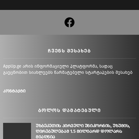
facebook
ᲩᲕᲔᲜᲡ ᲨᲔᲡᲐᲮᲔᲑ
AppUp.ge არის ინფორმაციული პლატფორმა, სადაც
გაეცნობით სიახლეებს წარმატებული სტარტაპების შესახებ
კონტაქტი
ᲑᲝᲚᲝᲡ ᲓᲐᲛᲐᲢᲔᲑᲣᲚᲘ
უზბეკეთის პირველი უნიკორნის, უზუმის,
ღირებულებამ 1.5 მილიარდ დოლარს
მიაღწია