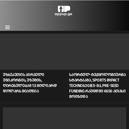
Menu
LATEST
STORIES
ᲣᲖᲑᲔᲙᲔᲗᲘᲡ ᲞᲘᲠᲕᲔᲚᲘ
ᲡᲞᲝᲠᲢᲣᲚ-ᲢᲔᲥᲜᲝᲚᲝᲒᲘᲣᲠᲛᲐ
ᲣᲜᲘᲙᲝᲠᲜᲘᲡ, ᲣᲖᲣᲛᲘᲡ,
ᲡᲢᲐᲠᲢᲐᲞᲛᲐ, SPORTS IMPACT
ᲦᲘᲠᲔᲑᲣᲚᲔᲑᲐᲛ 1.5 ᲛᲘᲚᲘᲐᲠᲓ
TECHNOLOGIES-ᲛᲐ, PRE-SEED
ᲓᲝᲚᲐᲠᲡ ᲛᲘᲐᲦᲬᲘᲐ
FUNDING ᲠᲐᲣᲜᲓᲨᲘ €650 ᲐᲗᲐᲡᲘ
ᲛᲝᲘᲖᲘᲓᲐ