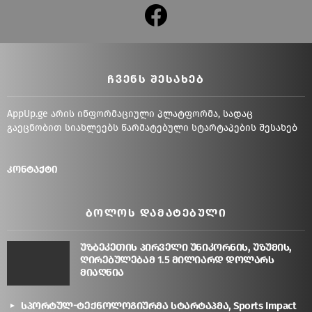
facebook
ᲩᲕᲔᲜᲡ ᲨᲔᲡᲐᲮᲔᲑ
AppUp.ge არის ინფორმაციული პლატფორმა, სადაც
გაეცნობით სიახლეებს წარმატებული სტარტაპების შესახებ
კონტაქტი
ᲑᲝᲚᲝᲡ ᲓᲐᲛᲐᲢᲔᲑᲣᲚᲘ
უზბეკეთის პირველი უნიკორნის, უზუმის,
ღირებულებამ 1.5 მილიარდ დოლარს
მიაღწია
სპორტულ-ტექნოლოგიურმა სტარტაპმა, Sports Impact