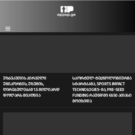
Menu
LATEST
STORIES
ᲣᲖᲑᲔᲙᲔᲗᲘᲡ ᲞᲘᲠᲕᲔᲚᲘ
ᲡᲞᲝᲠᲢᲣᲚ-ᲢᲔᲥᲜᲝᲚᲝᲒᲘᲣᲠᲛᲐ
ᲣᲜᲘᲙᲝᲠᲜᲘᲡ, ᲣᲖᲣᲛᲘᲡ,
ᲡᲢᲐᲠᲢᲐᲞᲛᲐ, SPORTS IMPACT
ᲦᲘᲠᲔᲑᲣᲚᲔᲑᲐᲛ 1.5 ᲛᲘᲚᲘᲐᲠᲓ
TECHNOLOGIES-ᲛᲐ, PRE-SEED
ᲓᲝᲚᲐᲠᲡ ᲛᲘᲐᲦᲬᲘᲐ
FUNDING ᲠᲐᲣᲜᲓᲨᲘ €650 ᲐᲗᲐᲡᲘ
ᲛᲝᲘᲖᲘᲓᲐ