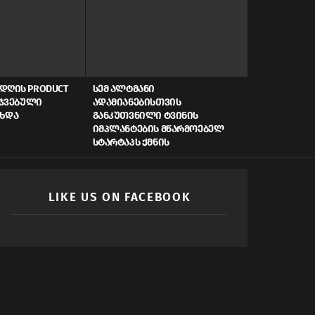
ᲓᲦᲘᲡ PRODUCT
ᲡᲔᲛ ᲐᲚᲢᲛᲐᲜᲘ
AI, ᲙᲘᲑᲔᲠᲣ
ᲠᲯᲕᲔᲑᲣᲚᲘ
ᲐᲓᲐᲛᲘᲐᲜᲔᲑᲘᲡᲗᲕᲘᲡ
ᲡᲬᲠᲐᲤᲘ ᲓᲐᲤᲘ
ᲐᲮᲓᲐ
ᲒᲐᲜᲙᲣᲗᲕᲜᲘᲚᲘ ᲢᲕᲘᲜᲘᲡ
ᲠᲝᲒᲝᲠ ᲥᲛᲜᲘ
ᲘᲛᲞᲚᲐᲜᲢᲔᲑᲘᲡ ᲛᲬᲐᲠᲛᲝᲔᲑᲔᲚ
ᲛᲝᲛᲐᲕᲚᲘᲡ Ს
ᲡᲢᲐᲠᲢᲐᲞᲡ ᲥᲛᲜᲘᲡ
LIKE US ON FACEBOOK