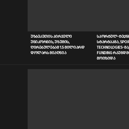
LATEST
STORIES
ᲣᲖᲑᲔᲙᲔᲗᲘᲡ ᲞᲘᲠᲕᲔᲚᲘ
ᲡᲞᲝᲠᲢᲣᲚ-ᲢᲔᲥ
ᲣᲜᲘᲙᲝᲠᲜᲘᲡ, ᲣᲖᲣᲛᲘᲡ,
ᲡᲢᲐᲠᲢᲐᲞᲛᲐ, SPOR
ᲦᲘᲠᲔᲑᲣᲚᲔᲑᲐᲛ 1.5 ᲛᲘᲚᲘᲐᲠᲓ
TECHNOLOGIES-ᲛᲐ,
ᲓᲝᲚᲐᲠᲡ ᲛᲘᲐᲦᲬᲘᲐ
FUNDING ᲠᲐᲣᲜᲓᲨ
ᲛᲝᲘᲖᲘᲓᲐ