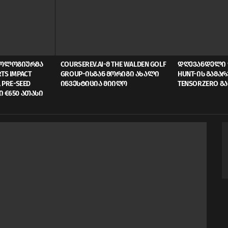
ᲜᲝᲚᲝᲒᲘᲣᲠᲛᲐ
COURSEREV.AI-Მ THE WALDEN GOLF
ᲓᲦᲔᲕᲐᲜᲓᲔᲚᲘ 
TS IMPACT
GROUP-ᲘᲡᲒᲐᲜ ᲛᲝᲠᲘᲒᲘ ᲐᲮᲐᲚᲘ
HUNT-ᲘᲡ ᲒᲐᲛᲐ
 PRE-SEED
ᲘᲜᲕᲔᲡᲢᲘᲪᲘᲐ ᲛᲘᲘᲦᲝ
TENSORZERO Გ
Ი €650 ᲐᲗᲐᲡᲘ