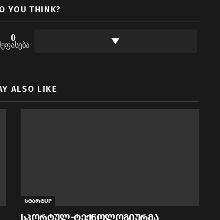
O YOU THINK?
0
შეფასება
AY ALSO LIKE
სტარტUP
სპორტულ-ტექნოლოგიურმა