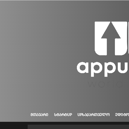
ᲛᲗᲐᲕᲐᲠᲘ
ᲡᲢᲐᲠᲢUP
UPᲡᲐᲥᲐᲠᲗᲕᲔᲚᲝ
ᲔᲓᲘᲢ