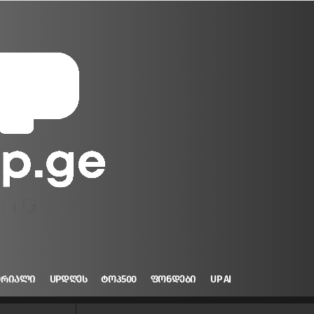
ᲝᲠᲘᲐᲚᲘ
UPᲓᲦᲔᲡ
ᲢᲝᲞ500
ᲤᲝᲜᲓᲔᲑᲘ
UP AI