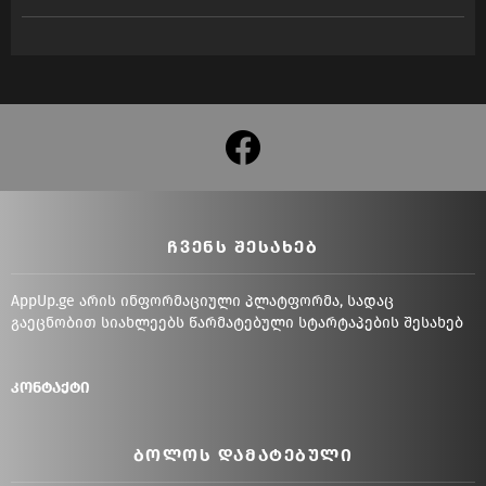
facebook
ᲩᲕᲔᲜᲡ ᲨᲔᲡᲐᲮᲔᲑ
AppUp.ge არის ინფორმაციული პლატფორმა, სადაც
გაეცნობით სიახლეებს წარმატებული სტარტაპების შესახებ
კონტაქტი
ᲑᲝᲚᲝᲡ ᲓᲐᲛᲐᲢᲔᲑᲣᲚᲘ