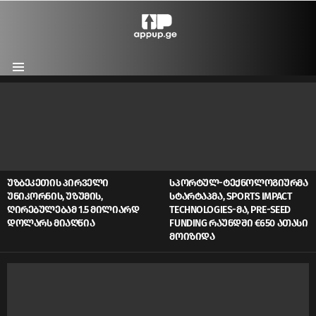
Menu
LATEST
STORIES
ᲣᲖᲑᲔᲙᲔᲗᲘᲡ ᲞᲘᲠᲕᲔᲚᲘ
ᲡᲞᲝᲠᲢᲣᲚ-ᲢᲔᲥᲜᲝᲚᲝᲒᲘᲣᲠᲛᲐ
ᲣᲜᲘᲙᲝᲠᲜᲘᲡ, ᲣᲖᲣᲛᲘᲡ,
ᲡᲢᲐᲠᲢᲐᲞᲛᲐ, SPORTS IMPACT
ᲦᲘᲠᲔᲑᲣᲚᲔᲑᲐᲛ 1.5 ᲛᲘᲚᲘᲐᲠᲓ
TECHNOLOGIES-ᲛᲐ, PRE-SEED
ᲓᲝᲚᲐᲠᲡ ᲛᲘᲐᲦᲬᲘᲐ
FUNDING ᲠᲐᲣᲜᲓᲨᲘ €650 ᲐᲗᲐᲡᲘ
ᲛᲝᲘᲖᲘᲓᲐ