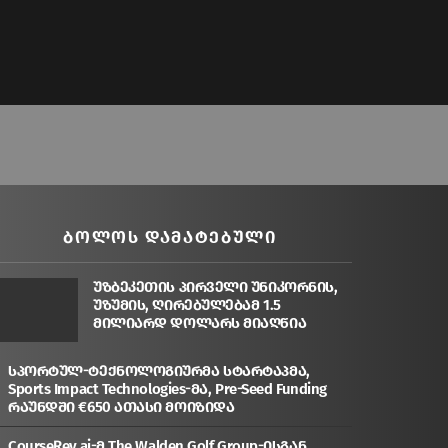
ᲑᲝᲚᲝᲡ ᲓᲐᲛᲐᲢᲔᲑᲣᲚᲘ
უზბეკეთის პირველი უნიკორნის,
უზუმის, ღირებულებამ 1.5
მილიარდ დოლარს მიაღწია
სპორტულ-ტექნოლოგიურმა სტარტაპმა,
Sports Impact Technologies-მა, Pre-Seed Funding
რაუნდში €650 ათასი მოიზიდა
CourseRev.ai-მ The Walden Golf Group-ისგან