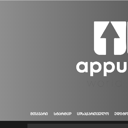
ᲛᲗᲐᲕᲐᲠᲘ
ᲡᲢᲐᲠᲢUP
UPᲡᲐᲥᲐᲠᲗᲕᲔᲚᲝ
ᲔᲓᲘᲢ