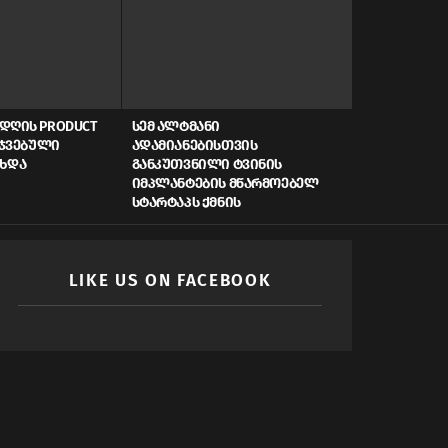
ᲓᲦᲘᲡ PRODUCT
ᲡᲔᲛ ᲐᲚᲢᲛᲐᲜᲘ
AI, ᲙᲘᲑᲔᲠᲣ
ᲠᲯᲕᲔᲑᲣᲚᲘ
ᲐᲓᲐᲛᲘᲐᲜᲔᲑᲘᲡᲗᲕᲘᲡ
ᲡᲬᲠᲐᲤᲘ ᲓᲐᲤᲘ
ᲐᲮᲓᲐ
ᲒᲐᲜᲙᲣᲗᲕᲜᲘᲚᲘ ᲢᲕᲘᲜᲘᲡ
ᲠᲝᲒᲝᲠ ᲥᲛᲜᲘ
ᲘᲛᲞᲚᲐᲜᲢᲔᲑᲘᲡ ᲛᲬᲐᲠᲛᲝᲔᲑᲔᲚ
ᲛᲝᲛᲐᲕᲚᲘᲡ Ს
ᲡᲢᲐᲠᲢᲐᲞᲡ ᲥᲛᲜᲘᲡ
LIKE US ON FACEBOOK