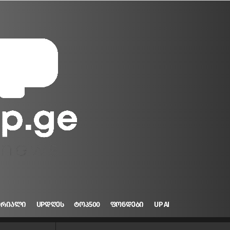
ᲝᲠᲘᲐᲚᲘ
UPᲓᲦᲔᲡ
ᲢᲝᲞ500
ᲤᲝᲜᲓᲔᲑᲘ
UP AI