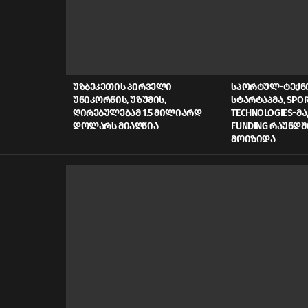
LATEST
STORIES
ᲣᲖᲑᲔᲙᲔᲗᲘᲡ ᲞᲘᲠᲕᲔᲚᲘ
ᲡᲞᲝᲠᲢᲣᲚ-ᲢᲔᲥ
ᲣᲜᲘᲙᲝᲠᲜᲘᲡ, ᲣᲖᲣᲛᲘᲡ,
ᲡᲢᲐᲠᲢᲐᲞᲛᲐ, SPOR
ᲦᲘᲠᲔᲑᲣᲚᲔᲑᲐᲛ 1.5 ᲛᲘᲚᲘᲐᲠᲓ
TECHNOLOGIES-ᲛᲐ,
ᲓᲝᲚᲐᲠᲡ ᲛᲘᲐᲦᲬᲘᲐ
FUNDING ᲠᲐᲣᲜᲓᲨ
ᲛᲝᲘᲖᲘᲓᲐ