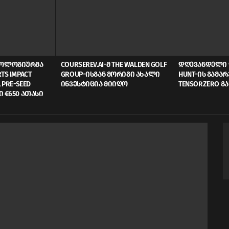
ᲜᲝᲚᲝᲒᲘᲣᲠᲛᲐ
COURSEREV.AI-Მ THE WALDEN GOLF
ᲓᲦᲔᲕᲐᲜᲓᲔᲚᲘ 
TS IMPACT
GROUP-ᲘᲡᲒᲐᲜ ᲛᲝᲠᲘᲒᲘ ᲐᲮᲐᲚᲘ
HUNT-ᲘᲡ ᲒᲐᲛᲐ
 PRE-SEED
ᲘᲜᲕᲔᲡᲢᲘᲪᲘᲐ ᲛᲘᲘᲦᲝ
TENSORZERO Გ
Ი €650 ᲐᲗᲐᲡᲘ