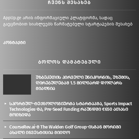
ᲩᲕᲔᲜᲡ ᲨᲔᲡᲐᲮᲔᲑ
AppUp.ge არის ინფორმაციული პლატფორმა, სადაც
გაეცნობით სიახლეებს წარმატებული სტარტაპების შესახებ
კონტაქტი
ᲑᲝᲚᲝᲡ ᲓᲐᲛᲐᲢᲔᲑᲣᲚᲘ
უზბეკეთის პირველი უნიკორნის, უზუმის,
ღირებულებამ 1.5 მილიარდ დოლარს
მიაღწია
სპორტულ-ტექნოლოგიურმა სტარტაპმა, Sports Impact
Technologies-მა, Pre-Seed Funding რაუნდში €650 ათასი
მოიზიდა
CourseRev.ai-მ The Walden Golf Group-ისგან მორიგი
ახალი ინვესტიცია მიიღო