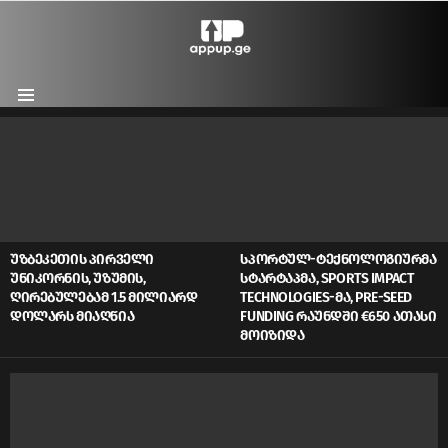
Menu
LATEST
STORIES
ᲣᲖᲑᲔᲙᲔᲗᲘᲡ ᲞᲘᲠᲕᲔᲚᲘ
ᲡᲞᲝᲠᲢᲣᲚ-ᲢᲔᲥᲜᲝᲚᲝᲒᲘᲣᲠᲛᲐ
ᲣᲜᲘᲙᲝᲠᲜᲘᲡ, ᲣᲖᲣᲛᲘᲡ,
ᲡᲢᲐᲠᲢᲐᲞᲛᲐ, SPORTS IMPACT
ᲦᲘᲠᲔᲑᲣᲚᲔᲑᲐᲛ 1.5 ᲛᲘᲚᲘᲐᲠᲓ
TECHNOLOGIES-ᲛᲐ, PRE-SEED
ᲓᲝᲚᲐᲠᲡ ᲛᲘᲐᲦᲬᲘᲐ
FUNDING ᲠᲐᲣᲜᲓᲨᲘ €650 ᲐᲗᲐᲡᲘ
ᲛᲝᲘᲖᲘᲓᲐ