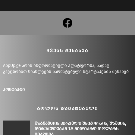
facebook
ᲩᲕᲔᲜᲡ ᲨᲔᲡᲐᲮᲔᲑ
AppUp.ge არის ინფორმაციული პლატფორმა, სადაც
გაეცნობით სიახლეებს წარმატებული სტარტაპების შესახებ
კონტაქტი
ᲑᲝᲚᲝᲡ ᲓᲐᲛᲐᲢᲔᲑᲣᲚᲘ
უზბეკეთის პირველი უნიკორნის, უზუმის,
ღირებულებამ 1.5 მილიარდ დოლარს
მიაღწია