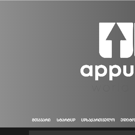
ᲛᲗᲐᲕᲐᲠᲘ
ᲡᲢᲐᲠᲢUP
UPᲡᲐᲥᲐᲠᲗᲕᲔᲚᲝ
ᲔᲓᲘᲢ