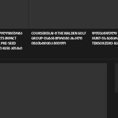
ᲜᲝᲚᲝᲒᲘᲣᲠᲛᲐ
COURSEREV.AI-Მ THE WALDEN GOLF
ᲓᲦᲔᲕᲐᲜᲓᲔᲚᲘ 
TS IMPACT
GROUP-ᲘᲡᲒᲐᲜ ᲛᲝᲠᲘᲒᲘ ᲐᲮᲐᲚᲘ
HUNT-ᲘᲡ ᲒᲐᲛᲐ
 PRE-SEED
ᲘᲜᲕᲔᲡᲢᲘᲪᲘᲐ ᲛᲘᲘᲦᲝ
TENSORZERO Გ
Ი €650 ᲐᲗᲐᲡᲘ