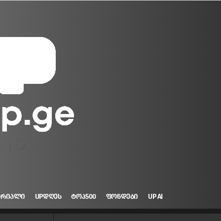
ᲝᲠᲘᲐᲚᲘ
UPᲓᲦᲔᲡ
ᲢᲝᲞ500
ᲤᲝᲜᲓᲔᲑᲘ
UP AI