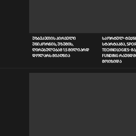
LATEST
STORIES
ᲣᲖᲑᲔᲙᲔᲗᲘᲡ ᲞᲘᲠᲕᲔᲚᲘ
ᲡᲞᲝᲠᲢᲣᲚ-ᲢᲔᲥ
ᲣᲜᲘᲙᲝᲠᲜᲘᲡ, ᲣᲖᲣᲛᲘᲡ,
ᲡᲢᲐᲠᲢᲐᲞᲛᲐ, SPOR
ᲦᲘᲠᲔᲑᲣᲚᲔᲑᲐᲛ 1.5 ᲛᲘᲚᲘᲐᲠᲓ
TECHNOLOGIES-ᲛᲐ,
ᲓᲝᲚᲐᲠᲡ ᲛᲘᲐᲦᲬᲘᲐ
FUNDING ᲠᲐᲣᲜᲓᲨ
ᲛᲝᲘᲖᲘᲓᲐ