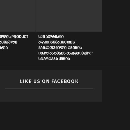
ᲓᲦᲘᲡ PRODUCT
ᲡᲔᲛ ᲐᲚᲢᲛᲐᲜᲘ
AI, ᲙᲘᲑᲔᲠᲣ
ᲠᲯᲕᲔᲑᲣᲚᲘ
ᲐᲓᲐᲛᲘᲐᲜᲔᲑᲘᲡᲗᲕᲘᲡ
ᲡᲬᲠᲐᲤᲘ ᲓᲐᲤᲘ
ᲐᲮᲓᲐ
ᲒᲐᲜᲙᲣᲗᲕᲜᲘᲚᲘ ᲢᲕᲘᲜᲘᲡ
ᲠᲝᲒᲝᲠ ᲥᲛᲜᲘ
ᲘᲛᲞᲚᲐᲜᲢᲔᲑᲘᲡ ᲛᲬᲐᲠᲛᲝᲔᲑᲔᲚ
ᲛᲝᲛᲐᲕᲚᲘᲡ Ს
ᲡᲢᲐᲠᲢᲐᲞᲡ ᲥᲛᲜᲘᲡ
LIKE US ON FACEBOOK