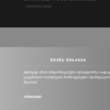
08/18/2025, 3:36 pm
ᲩᲕᲔᲜᲡ ᲨᲔᲡᲐᲮᲔᲑ
AppUp.ge არის ინფორმაციული პლატფორმა, სადა
გაეცნობით სიახლეებს წარმატებული სტარტაპები
შესახებ
კონტაქტი