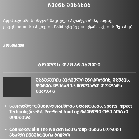
ᲩᲕᲔᲜᲡ ᲨᲔᲡᲐᲮᲔᲑ
AppUp.ge არის ინფორმაციული პლატფორმა, სადაც
გაეცნობით სიახლეებს წარმატებული სტარტაპების შესახებ
კონტაქტი
ᲑᲝᲚᲝᲡ ᲓᲐᲛᲐᲢᲔᲑᲣᲚᲘ
უზბეკეთის პირველი უნიკორნის, უზუმის,
ღირებულებამ 1.5 მილიარდ დოლარს
მიაღწია
სპორტულ-ტექნოლოგიურმა სტარტაპმა, Sports Impact
Technologies-მა, Pre-Seed Funding რაუნდში €650 ათასი
მოიზიდა
CourseRev.ai-მ The Walden Golf Group-ისგან მორიგი
ახალი ინვესტიცია მიიღო