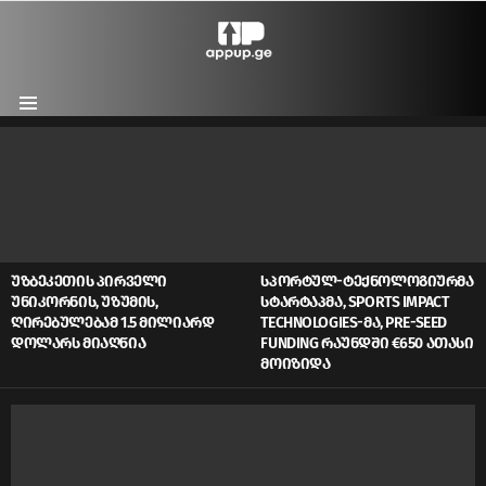
Menu
LATEST
STORIES
ᲣᲖᲑᲔᲙᲔᲗᲘᲡ ᲞᲘᲠᲕᲔᲚᲘ
ᲡᲞᲝᲠᲢᲣᲚ-ᲢᲔᲥᲜᲝᲚᲝᲒᲘᲣᲠᲛᲐ
ᲣᲜᲘᲙᲝᲠᲜᲘᲡ, ᲣᲖᲣᲛᲘᲡ,
ᲡᲢᲐᲠᲢᲐᲞᲛᲐ, SPORTS IMPACT
ᲦᲘᲠᲔᲑᲣᲚᲔᲑᲐᲛ 1.5 ᲛᲘᲚᲘᲐᲠᲓ
TECHNOLOGIES-ᲛᲐ, PRE-SEED
ᲓᲝᲚᲐᲠᲡ ᲛᲘᲐᲦᲬᲘᲐ
FUNDING ᲠᲐᲣᲜᲓᲨᲘ €650 ᲐᲗᲐᲡᲘ
ᲛᲝᲘᲖᲘᲓᲐ