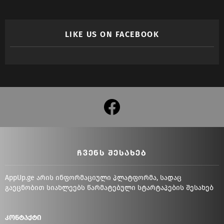
LIKE US ON FACEBOOK
facebook
ᲩᲕᲔᲜᲡ ᲨᲔᲡᲐᲮᲔᲑ
AppUp.ge არის ინფორმაციული პლატფორმა, სადაც
გაეცნობით სიახლეებს წარმატებული სტარტაპების შესახებ
კონტაქტი