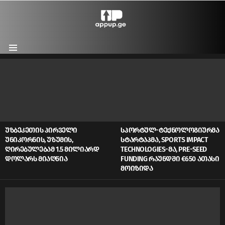
Menu
LATEST
STORIES
ᲣᲖᲑᲔᲙᲔᲗᲘᲡ ᲞᲘᲠᲕᲔᲚᲘ
ᲡᲞᲝᲠᲢᲣᲚ-ᲢᲔᲥᲜᲝᲚᲝᲒᲘᲣᲠᲛᲐ
ᲣᲜᲘᲙᲝᲠᲜᲘᲡ, ᲣᲖᲣᲛᲘᲡ,
ᲡᲢᲐᲠᲢᲐᲞᲛᲐ, SPORTS IMPACT
ᲦᲘᲠᲔᲑᲣᲚᲔᲑᲐᲛ 1.5 ᲛᲘᲚᲘᲐᲠᲓ
TECHNOLOGIES-ᲛᲐ, PRE-SEED
ᲓᲝᲚᲐᲠᲡ ᲛᲘᲐᲦᲬᲘᲐ
FUNDING ᲠᲐᲣᲜᲓᲨᲘ €650 ᲐᲗᲐᲡᲘ
ᲛᲝᲘᲖᲘᲓᲐ