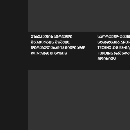
LATEST
STORIES
ᲣᲖᲑᲔᲙᲔᲗᲘᲡ ᲞᲘᲠᲕᲔᲚᲘ
ᲡᲞᲝᲠᲢᲣᲚ-ᲢᲔᲥ
ᲣᲜᲘᲙᲝᲠᲜᲘᲡ, ᲣᲖᲣᲛᲘᲡ,
ᲡᲢᲐᲠᲢᲐᲞᲛᲐ, SPOR
ᲦᲘᲠᲔᲑᲣᲚᲔᲑᲐᲛ 1.5 ᲛᲘᲚᲘᲐᲠᲓ
TECHNOLOGIES-ᲛᲐ,
ᲓᲝᲚᲐᲠᲡ ᲛᲘᲐᲦᲬᲘᲐ
FUNDING ᲠᲐᲣᲜᲓᲨ
ᲛᲝᲘᲖᲘᲓᲐ