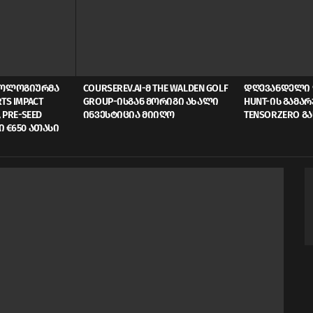
ᲜᲝᲚᲝᲒᲘᲣᲠᲛᲐ
COURSEREV.AI-Მ THE WALDEN GOLF
ᲓᲦᲔᲕᲐᲜᲓᲔᲚᲘ 
TS IMPACT
GROUP-ᲘᲡᲒᲐᲜ ᲛᲝᲠᲘᲒᲘ ᲐᲮᲐᲚᲘ
HUNT-ᲘᲡ ᲒᲐᲛᲐ
 PRE-SEED
ᲘᲜᲕᲔᲡᲢᲘᲪᲘᲐ ᲛᲘᲘᲦᲝ
TENSORZERO Გ
Ი €650 ᲐᲗᲐᲡᲘ