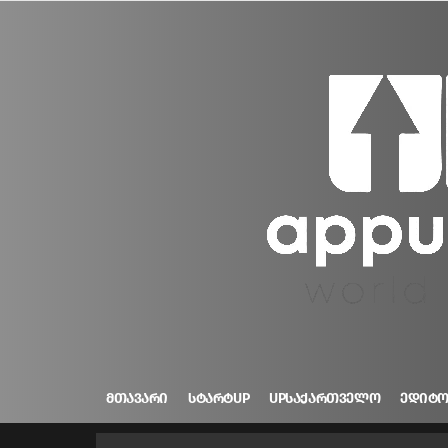
ᲛᲗᲐᲕᲐᲠᲘ
ᲡᲢᲐᲠᲢUP
UPᲡᲐᲥᲐᲠᲗᲕᲔᲚᲝ
ᲔᲓᲘᲢ