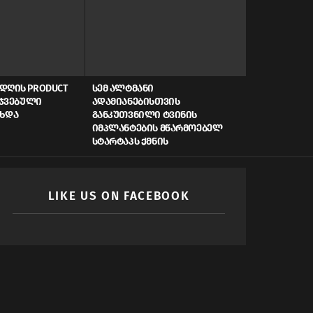
ᲓᲦᲘᲡ PRODUCT
ᲡᲔᲛ ᲐᲚᲢᲛᲐᲜᲘ
AI, ᲙᲘᲑᲔᲠᲣ
ᲠᲯᲕᲔᲑᲣᲚᲘ
ᲐᲓᲐᲛᲘᲐᲜᲔᲑᲘᲡᲗᲕᲘᲡ
ᲡᲬᲠᲐᲤᲘ ᲓᲐᲤᲘ
ᲐᲮᲓᲐ
ᲒᲐᲜᲙᲣᲗᲕᲜᲘᲚᲘ ᲢᲕᲘᲜᲘᲡ
ᲠᲝᲒᲝᲠ ᲥᲛᲜᲘ
ᲘᲛᲞᲚᲐᲜᲢᲔᲑᲘᲡ ᲛᲬᲐᲠᲛᲝᲔᲑᲔᲚ
ᲛᲝᲛᲐᲕᲚᲘᲡ Ს
ᲡᲢᲐᲠᲢᲐᲞᲡ ᲥᲛᲜᲘᲡ
LIKE US ON FACEBOOK