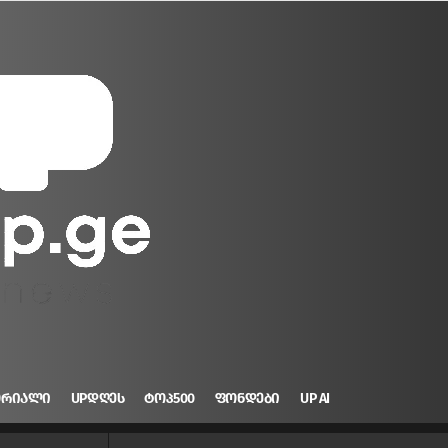
ᲝᲠᲘᲐᲚᲘ
UPᲓᲦᲔᲡ
ᲢᲝᲞ500
ᲤᲝᲜᲓᲔᲑᲘ
UP AI