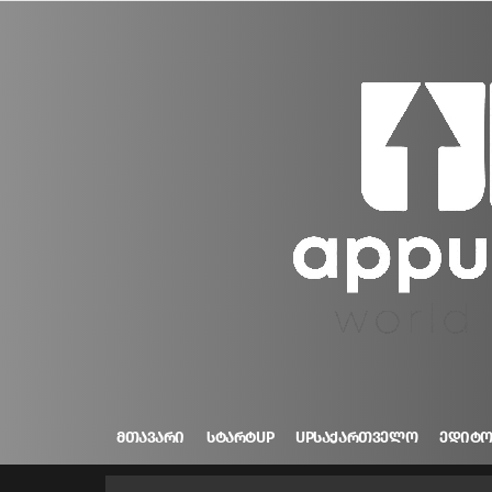
ᲛᲗᲐᲕᲐᲠᲘ
ᲡᲢᲐᲠᲢUP
UPᲡᲐᲥᲐᲠᲗᲕᲔᲚᲝ
ᲔᲓᲘᲢ