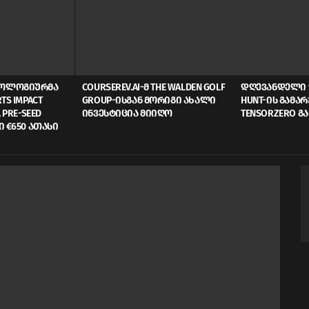
ᲜᲝᲚᲝᲒᲘᲣᲠᲛᲐ
COURSEREV.AI-Მ THE WALDEN GOLF
ᲓᲦᲔᲕᲐᲜᲓᲔᲚᲘ 
TS IMPACT
GROUP-ᲘᲡᲒᲐᲜ ᲛᲝᲠᲘᲒᲘ ᲐᲮᲐᲚᲘ
HUNT-ᲘᲡ ᲒᲐᲛᲐ
 PRE-SEED
ᲘᲜᲕᲔᲡᲢᲘᲪᲘᲐ ᲛᲘᲘᲦᲝ
TENSORZERO Გ
Ი €650 ᲐᲗᲐᲡᲘ