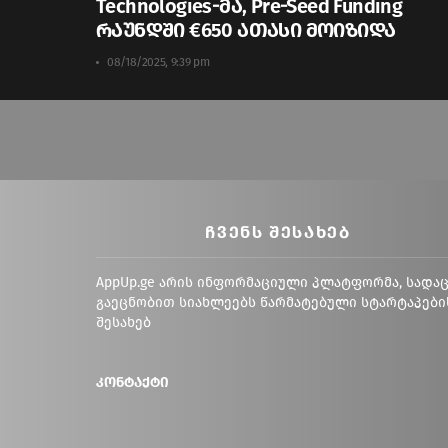
Technologies-მა, Pre-Seed Funding
რაუნდში €650 ათასი მოიზიდა
08/18/2025, 9:39 pm
ᲩᲕᲔᲜᲡ ᲨᲔᲡᲐᲮᲔᲑ
AppUp.ge არის ინფორმაციული პლატფორმა, სადა
გაეცნობით სიახლეებს წარმატებული სტარტაპები
შესახებ
კონტაქტი