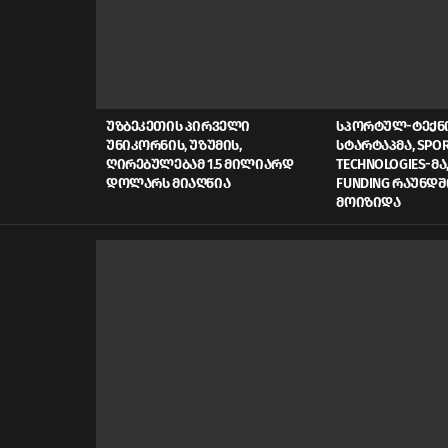
LATEST
STORIES
ᲣᲖᲑᲔᲙᲔᲗᲘᲡ ᲞᲘᲠᲕᲔᲚᲘ
ᲡᲞᲝᲠᲢᲣᲚ-ᲢᲔᲥ
ᲣᲜᲘᲙᲝᲠᲜᲘᲡ, ᲣᲖᲣᲛᲘᲡ,
ᲡᲢᲐᲠᲢᲐᲞᲛᲐ, SPOR
ᲦᲘᲠᲔᲑᲣᲚᲔᲑᲐᲛ 1.5 ᲛᲘᲚᲘᲐᲠᲓ
TECHNOLOGIES-ᲛᲐ,
ᲓᲝᲚᲐᲠᲡ ᲛᲘᲐᲦᲬᲘᲐ
FUNDING ᲠᲐᲣᲜᲓᲨ
ᲛᲝᲘᲖᲘᲓᲐ