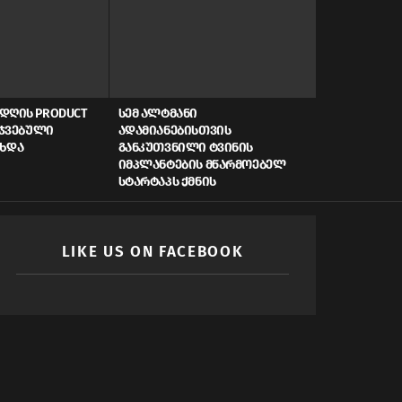
ᲓᲦᲘᲡ PRODUCT
ᲡᲔᲛ ᲐᲚᲢᲛᲐᲜᲘ
AI, ᲙᲘᲑᲔᲠᲣ
ᲠᲯᲕᲔᲑᲣᲚᲘ
ᲐᲓᲐᲛᲘᲐᲜᲔᲑᲘᲡᲗᲕᲘᲡ
ᲡᲬᲠᲐᲤᲘ ᲓᲐᲤᲘ
ᲐᲮᲓᲐ
ᲒᲐᲜᲙᲣᲗᲕᲜᲘᲚᲘ ᲢᲕᲘᲜᲘᲡ
ᲠᲝᲒᲝᲠ ᲥᲛᲜᲘ
ᲘᲛᲞᲚᲐᲜᲢᲔᲑᲘᲡ ᲛᲬᲐᲠᲛᲝᲔᲑᲔᲚ
ᲛᲝᲛᲐᲕᲚᲘᲡ Ს
ᲡᲢᲐᲠᲢᲐᲞᲡ ᲥᲛᲜᲘᲡ
LIKE US ON FACEBOOK