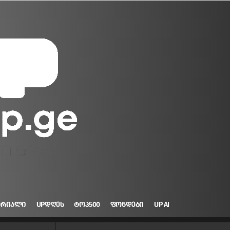
ᲝᲠᲘᲐᲚᲘ
UPᲓᲦᲔᲡ
ᲢᲝᲞ500
ᲤᲝᲜᲓᲔᲑᲘ
UP AI