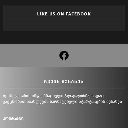
LIKE US ON FACEBOOK
facebook
ᲩᲕᲔᲜᲡ ᲨᲔᲡᲐᲮᲔᲑ
AppUp.ge არის ინფორმაციული პლატფორმა, სადაც
გაეცნობით სიახლეებს წარმატებული სტარტაპების შესახებ
კონტაქტი