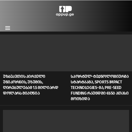
Menu
LATEST
STORIES
ᲣᲖᲑᲔᲙᲔᲗᲘᲡ ᲞᲘᲠᲕᲔᲚᲘ
ᲡᲞᲝᲠᲢᲣᲚ-ᲢᲔᲥᲜᲝᲚᲝᲒᲘᲣᲠᲛᲐ
ᲣᲜᲘᲙᲝᲠᲜᲘᲡ, ᲣᲖᲣᲛᲘᲡ,
ᲡᲢᲐᲠᲢᲐᲞᲛᲐ, SPORTS IMPACT
ᲦᲘᲠᲔᲑᲣᲚᲔᲑᲐᲛ 1.5 ᲛᲘᲚᲘᲐᲠᲓ
TECHNOLOGIES-ᲛᲐ, PRE-SEED
ᲓᲝᲚᲐᲠᲡ ᲛᲘᲐᲦᲬᲘᲐ
FUNDING ᲠᲐᲣᲜᲓᲨᲘ €650 ᲐᲗᲐᲡᲘ
ᲛᲝᲘᲖᲘᲓᲐ