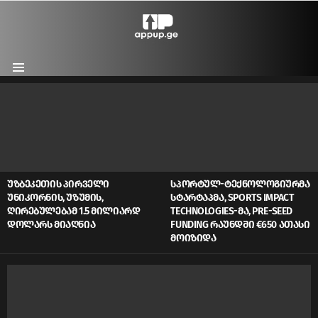
Menu
LATEST
STORIES
ᲣᲖᲑᲔᲙᲔᲗᲘᲡ ᲞᲘᲠᲕᲔᲚᲘ
ᲡᲞᲝᲠᲢᲣᲚ-ᲢᲔᲥᲜᲝᲚᲝᲒᲘᲣᲠᲛᲐ
ᲣᲜᲘᲙᲝᲠᲜᲘᲡ, ᲣᲖᲣᲛᲘᲡ,
ᲡᲢᲐᲠᲢᲐᲞᲛᲐ, SPORTS IMPACT
ᲦᲘᲠᲔᲑᲣᲚᲔᲑᲐᲛ 1.5 ᲛᲘᲚᲘᲐᲠᲓ
TECHNOLOGIES-ᲛᲐ, PRE-SEED
ᲓᲝᲚᲐᲠᲡ ᲛᲘᲐᲦᲬᲘᲐ
FUNDING ᲠᲐᲣᲜᲓᲨᲘ €650 ᲐᲗᲐᲡᲘ
ᲛᲝᲘᲖᲘᲓᲐ