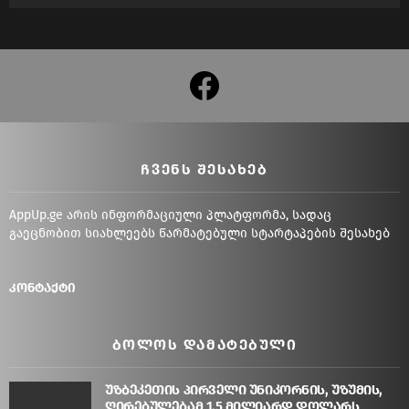
facebook
ᲩᲕᲔᲜᲡ ᲨᲔᲡᲐᲮᲔᲑ
AppUp.ge არის ინფორმაციული პლატფორმა, სადაც
გაეცნობით სიახლეებს წარმატებული სტარტაპების შესახებ
კონტაქტი
ᲑᲝᲚᲝᲡ ᲓᲐᲛᲐᲢᲔᲑᲣᲚᲘ
უზბეკეთის პირველი უნიკორნის, უზუმის,
ღირებულებამ 1.5 მილიარდ დოლარს