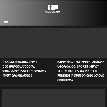
Menu
LATEST
STORIES
ᲣᲖᲑᲔᲙᲔᲗᲘᲡ ᲞᲘᲠᲕᲔᲚᲘ
ᲡᲞᲝᲠᲢᲣᲚ-ᲢᲔᲥᲜᲝᲚᲝᲒᲘᲣᲠᲛᲐ
ᲣᲜᲘᲙᲝᲠᲜᲘᲡ, ᲣᲖᲣᲛᲘᲡ,
ᲡᲢᲐᲠᲢᲐᲞᲛᲐ, SPORTS IMPACT
ᲦᲘᲠᲔᲑᲣᲚᲔᲑᲐᲛ 1.5 ᲛᲘᲚᲘᲐᲠᲓ
TECHNOLOGIES-ᲛᲐ, PRE-SEED
ᲓᲝᲚᲐᲠᲡ ᲛᲘᲐᲦᲬᲘᲐ
FUNDING ᲠᲐᲣᲜᲓᲨᲘ €650 ᲐᲗᲐᲡᲘ
ᲛᲝᲘᲖᲘᲓᲐ