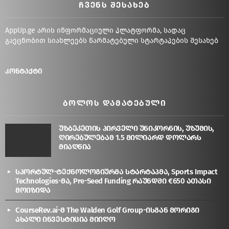
ᲩᲕᲔᲜᲡ ᲨᲔᲡᲐᲮᲔᲑ
AppUp.ge არის ინფორმაციული პლატფორმა, სადაც
გაეცნობით სიახლეებს წარმატებული სტარტაპების შესახებ
კონტაქტი
ᲑᲝᲚᲝᲡ ᲓᲐᲛᲐᲢᲔᲑᲣᲚᲘ
უზბეკეთის პირველი უნიკორნის, უზუმის,
ღირებულებამ 1.5 მილიარდ დოლარს
მიაღწია
სპორტულ-ტექნოლოგიურმა სტარტაპმა, Sports Impact
Technologies-მა, Pre-Seed Funding რაუნდში €650 ათასი
მოიზიდა
CourseRev.ai-მ The Walden Golf Group-ისგან მორიგი
ახალი ინვესტიცია მიიღო