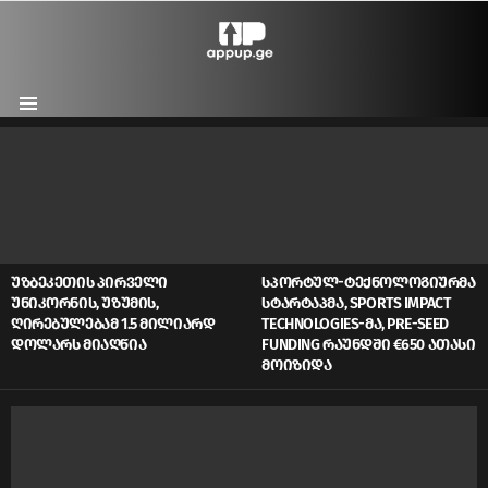
Menu
LATEST
STORIES
ᲣᲖᲑᲔᲙᲔᲗᲘᲡ ᲞᲘᲠᲕᲔᲚᲘ
ᲡᲞᲝᲠᲢᲣᲚ-ᲢᲔᲥᲜᲝᲚᲝᲒᲘᲣᲠᲛᲐ
ᲣᲜᲘᲙᲝᲠᲜᲘᲡ, ᲣᲖᲣᲛᲘᲡ,
ᲡᲢᲐᲠᲢᲐᲞᲛᲐ, SPORTS IMPACT
ᲦᲘᲠᲔᲑᲣᲚᲔᲑᲐᲛ 1.5 ᲛᲘᲚᲘᲐᲠᲓ
TECHNOLOGIES-ᲛᲐ, PRE-SEED
ᲓᲝᲚᲐᲠᲡ ᲛᲘᲐᲦᲬᲘᲐ
FUNDING ᲠᲐᲣᲜᲓᲨᲘ €650 ᲐᲗᲐᲡᲘ
ᲛᲝᲘᲖᲘᲓᲐ