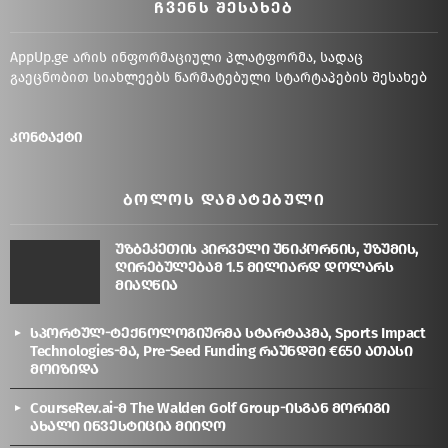
ᲩᲕᲔᲜᲡ ᲨᲔᲡᲐᲮᲔᲑ
AppUp.ge არის ინფორმაციული პლატფორმა, სადაც
გაეცნობით სიახლეებს წარმატებული სტარტაპების შესახებ
კონტაქტი
ᲑᲝᲚᲝᲡ ᲓᲐᲛᲐᲢᲔᲑᲣᲚᲘ
უზბეკეთის პირველი უნიკორნის, უზუმის,
ღირებულებამ 1.5 მილიარდ დოლარს
მიაღწია
სპორტულ-ტექნოლოგიურმა სტარტაპმა, Sports Impact
Technologies-მა, Pre-Seed Funding რაუნდში €650 ათასი
მოიზიდა
CourseRev.ai-მ The Walden Golf Group-ისგან მორიგი
ახალი ინვესტიცია მიიღო