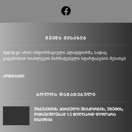
facebook
ᲩᲕᲔᲜᲡ ᲨᲔᲡᲐᲮᲔᲑ
AppUp.ge არის ინფორმაციული პლატფორმა, სადაც
გაეცნობით სიახლეებს წარმატებული სტარტაპების შესახებ
კონტაქტი
ᲑᲝᲚᲝᲡ ᲓᲐᲛᲐᲢᲔᲑᲣᲚᲘ
უზბეკეთის პირველი უნიკორნის, უზუმის,
ღირებულებამ 1.5 მილიარდ დოლარს
მიაღწია