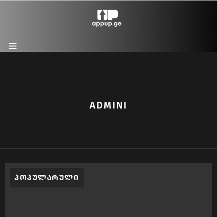
Menu
ADMINI
ᲞᲝᲞᲣᲚᲐᲠᲣᲚᲘ