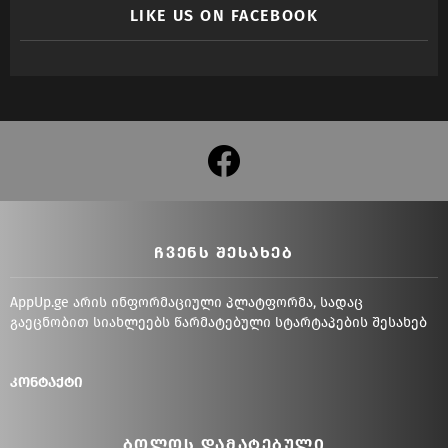
LIKE US ON FACEBOOK
facebook
ᲩᲕᲔᲜᲡ ᲨᲔᲡᲐᲮᲔᲑ
AppUp.ge არის ინფორმაციული პლატფორმა, სადაც
გაეცნობით სიახლეებს წარმატებული სტარტაპების შესახებ
კონტაქტი
ᲑᲝᲚᲝᲡ ᲓᲐᲛᲐᲢᲔᲑᲣᲚᲘ