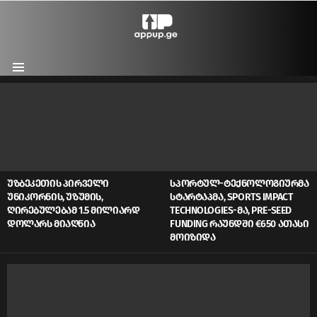
Menu
LATEST
STORIES
ᲣᲖᲑᲔᲙᲔᲗᲘᲡ ᲞᲘᲠᲕᲔᲚᲘ
ᲡᲞᲝᲠᲢᲣᲚ-ᲢᲔᲥᲜᲝᲚᲝᲒᲘᲣᲠᲛᲐ
ᲣᲜᲘᲙᲝᲠᲜᲘᲡ, ᲣᲖᲣᲛᲘᲡ,
ᲡᲢᲐᲠᲢᲐᲞᲛᲐ, SPORTS IMPACT
ᲦᲘᲠᲔᲑᲣᲚᲔᲑᲐᲛ 1.5 ᲛᲘᲚᲘᲐᲠᲓ
TECHNOLOGIES-ᲛᲐ, PRE-SEED
ᲓᲝᲚᲐᲠᲡ ᲛᲘᲐᲦᲬᲘᲐ
FUNDING ᲠᲐᲣᲜᲓᲨᲘ €650 ᲐᲗᲐᲡᲘ
ᲛᲝᲘᲖᲘᲓᲐ