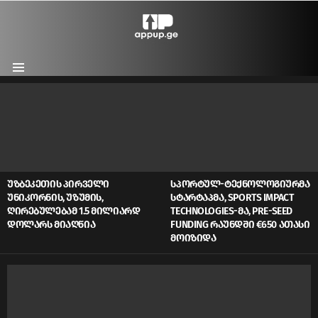
Menu
LATEST
STORIES
ᲣᲖᲑᲔᲙᲔᲗᲘᲡ ᲞᲘᲠᲕᲔᲚᲘ
ᲡᲞᲝᲠᲢᲣᲚ-ᲢᲔᲥᲜᲝᲚᲝᲒᲘᲣᲠᲛᲐ
ᲣᲜᲘᲙᲝᲠᲜᲘᲡ, ᲣᲖᲣᲛᲘᲡ,
ᲡᲢᲐᲠᲢᲐᲞᲛᲐ, SPORTS IMPACT
ᲦᲘᲠᲔᲑᲣᲚᲔᲑᲐᲛ 1.5 ᲛᲘᲚᲘᲐᲠᲓ
TECHNOLOGIES-ᲛᲐ, PRE-SEED
ᲓᲝᲚᲐᲠᲡ ᲛᲘᲐᲦᲬᲘᲐ
FUNDING ᲠᲐᲣᲜᲓᲨᲘ €650 ᲐᲗᲐᲡᲘ
ᲛᲝᲘᲖᲘᲓᲐ