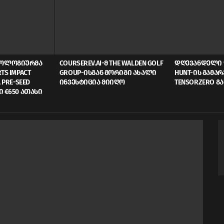
ᲜᲝᲚᲝᲒᲘᲣᲠᲛᲐ
COURSEREV.AI-Მ THE WALDEN GOLF
ᲓᲦᲔᲕᲐᲜᲓᲔᲚᲘ 
TS IMPACT
GROUP-ᲘᲡᲒᲐᲜ ᲛᲝᲠᲘᲒᲘ ᲐᲮᲐᲚᲘ
HUNT-ᲘᲡ ᲒᲐᲛᲐ
 PRE-SEED
ᲘᲜᲕᲔᲡᲢᲘᲪᲘᲐ ᲛᲘᲘᲦᲝ
TENSORZERO Გ
Ი €650 ᲐᲗᲐᲡᲘ