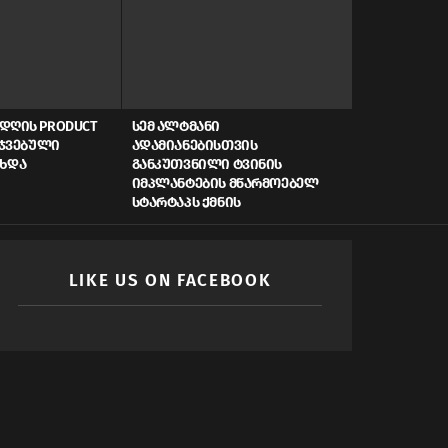
ᲓᲦᲘᲡ PRODUCT
ᲡᲔᲛ ᲐᲚᲢᲛᲐᲜᲘ
AI, ᲙᲘᲑᲔᲠᲣ
ᲠᲯᲕᲔᲑᲣᲚᲘ
ᲐᲓᲐᲛᲘᲐᲜᲔᲑᲘᲡᲗᲕᲘᲡ
ᲡᲬᲠᲐᲤᲘ ᲓᲐᲤᲘ
ᲐᲮᲓᲐ
ᲒᲐᲜᲙᲣᲗᲕᲜᲘᲚᲘ ᲢᲕᲘᲜᲘᲡ
ᲠᲝᲒᲝᲠ ᲥᲛᲜᲘ
ᲘᲛᲞᲚᲐᲜᲢᲔᲑᲘᲡ ᲛᲬᲐᲠᲛᲝᲔᲑᲔᲚ
ᲛᲝᲛᲐᲕᲚᲘᲡ Ს
ᲡᲢᲐᲠᲢᲐᲞᲡ ᲥᲛᲜᲘᲡ
LIKE US ON FACEBOOK