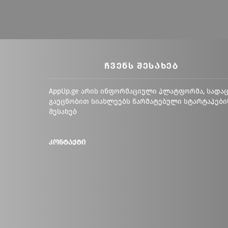
ᲩᲕᲔᲜᲡ ᲨᲔᲡᲐᲮᲔᲑ
AppUp.ge არის ინფორმაციული პლატფორმა, სადა
გაეცნობით სიახლეებს წარმატებული სტარტაპები
შესახებ
კონტაქტი