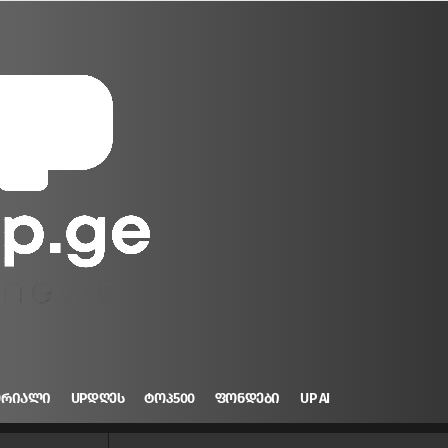
ᲝᲠᲘᲐᲚᲘ
UPᲓᲦᲔᲡ
ᲢᲝᲞ500
ᲤᲝᲜᲓᲔᲑᲘ
UP AI