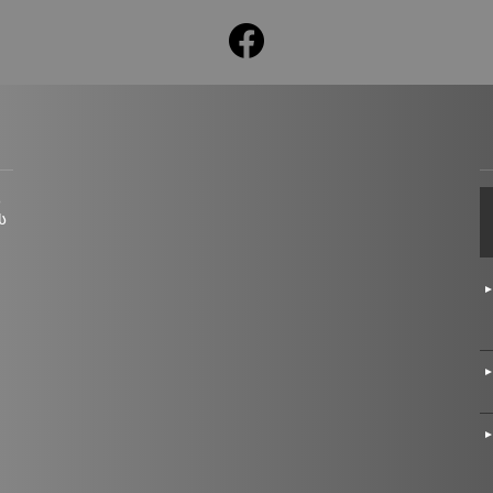
facebook
ც
ს