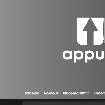
ᲛᲗᲐᲕᲐᲠᲘ
ᲡᲢᲐᲠᲢUP
UPᲡᲐᲥᲐᲠᲗᲕᲔᲚᲝ
ᲔᲓᲘᲢ