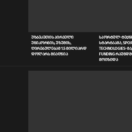
LATEST
STORIES
ᲣᲖᲑᲔᲙᲔᲗᲘᲡ ᲞᲘᲠᲕᲔᲚᲘ
ᲡᲞᲝᲠᲢᲣᲚ-ᲢᲔᲥ
ᲣᲜᲘᲙᲝᲠᲜᲘᲡ, ᲣᲖᲣᲛᲘᲡ,
ᲡᲢᲐᲠᲢᲐᲞᲛᲐ, SPOR
ᲦᲘᲠᲔᲑᲣᲚᲔᲑᲐᲛ 1.5 ᲛᲘᲚᲘᲐᲠᲓ
TECHNOLOGIES-ᲛᲐ,
ᲓᲝᲚᲐᲠᲡ ᲛᲘᲐᲦᲬᲘᲐ
FUNDING ᲠᲐᲣᲜᲓᲨ
ᲛᲝᲘᲖᲘᲓᲐ