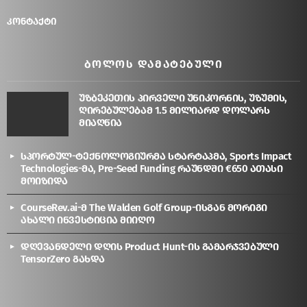
კონტაქტი
ᲑᲝᲚᲝᲡ ᲓᲐᲛᲐᲢᲔᲑᲣᲚᲘ
უზბეკეთის პირველი უნიკორნის, უზუმის,
ღირებულებამ 1.5 მილიარდ დოლარს
მიაღწია
სპორტულ-ტექნოლოგიურმა სტარტაპმა, Sports Impact
Technologies-მა, Pre-Seed Funding რაუნდში €650 ათასი
მოიზიდა
CourseRev.ai-მ The Walden Golf Group-ისგან მორიგი
ახალი ინვესტიცია მიიღო
დღევანდელი დღის Product Hunt-ის გამარჯვებული
TensorZero გახდა