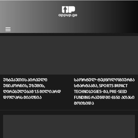
Menu
LATEST
STORIES
ᲣᲖᲑᲔᲙᲔᲗᲘᲡ ᲞᲘᲠᲕᲔᲚᲘ
ᲡᲞᲝᲠᲢᲣᲚ-ᲢᲔᲥᲜᲝᲚᲝᲒᲘᲣᲠᲛᲐ
ᲣᲜᲘᲙᲝᲠᲜᲘᲡ, ᲣᲖᲣᲛᲘᲡ,
ᲡᲢᲐᲠᲢᲐᲞᲛᲐ, SPORTS IMPACT
ᲦᲘᲠᲔᲑᲣᲚᲔᲑᲐᲛ 1.5 ᲛᲘᲚᲘᲐᲠᲓ
TECHNOLOGIES-ᲛᲐ, PRE-SEED
ᲓᲝᲚᲐᲠᲡ ᲛᲘᲐᲦᲬᲘᲐ
FUNDING ᲠᲐᲣᲜᲓᲨᲘ €650 ᲐᲗᲐᲡᲘ
ᲛᲝᲘᲖᲘᲓᲐ