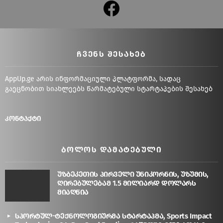
facebook
ᲩᲕᲔᲜᲡ ᲨᲔᲡᲐᲮᲔᲑ
AppUp.ge არის ინფორმაციული პლატფორმა, სადაც
გაეცნობით სიახლეებს წარმატებული სტარტაპების შესახებ
კონტაქტი
ᲑᲝᲚᲝᲡ ᲓᲐᲛᲐᲢᲔᲑᲣᲚᲘ
უზბეკეთის პირველი უნიკორნის, უზუმის,
ღირებულებამ 1.5 მილიარდ დოლარს
მიაღწია
სპორტულ-ტექნოლოგიურმა სტარტაპმა, Sports Impact