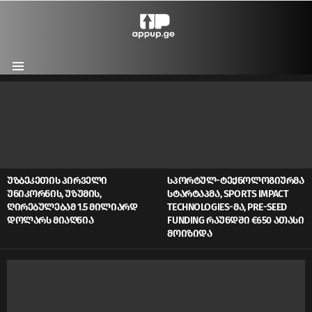
Menu
LATEST
STORIES
ᲣᲖᲑᲔᲙᲔᲗᲘᲡ ᲞᲘᲠᲕᲔᲚᲘ
ᲡᲞᲝᲠᲢᲣᲚ-ᲢᲔᲥᲜᲝᲚᲝᲒᲘᲣᲠᲛᲐ
ᲣᲜᲘᲙᲝᲠᲜᲘᲡ, ᲣᲖᲣᲛᲘᲡ,
ᲡᲢᲐᲠᲢᲐᲞᲛᲐ, SPORTS IMPACT
ᲦᲘᲠᲔᲑᲣᲚᲔᲑᲐᲛ 1.5 ᲛᲘᲚᲘᲐᲠᲓ
TECHNOLOGIES-ᲛᲐ, PRE-SEED
ᲓᲝᲚᲐᲠᲡ ᲛᲘᲐᲦᲬᲘᲐ
FUNDING ᲠᲐᲣᲜᲓᲨᲘ €650 ᲐᲗᲐᲡᲘ
ᲛᲝᲘᲖᲘᲓᲐ