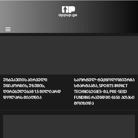
Menu
LATEST
STORIES
ᲣᲖᲑᲔᲙᲔᲗᲘᲡ ᲞᲘᲠᲕᲔᲚᲘ
ᲡᲞᲝᲠᲢᲣᲚ-ᲢᲔᲥᲜᲝᲚᲝᲒᲘᲣᲠᲛᲐ
ᲣᲜᲘᲙᲝᲠᲜᲘᲡ, ᲣᲖᲣᲛᲘᲡ,
ᲡᲢᲐᲠᲢᲐᲞᲛᲐ, SPORTS IMPACT
ᲦᲘᲠᲔᲑᲣᲚᲔᲑᲐᲛ 1.5 ᲛᲘᲚᲘᲐᲠᲓ
TECHNOLOGIES-ᲛᲐ, PRE-SEED
ᲓᲝᲚᲐᲠᲡ ᲛᲘᲐᲦᲬᲘᲐ
FUNDING ᲠᲐᲣᲜᲓᲨᲘ €650 ᲐᲗᲐᲡᲘ
ᲛᲝᲘᲖᲘᲓᲐ