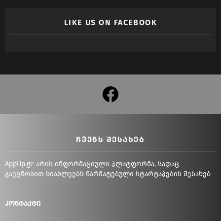
LIKE US ON FACEBOOK
facebook
ᲩᲕᲔᲜᲡ ᲨᲔᲡᲐᲮᲔᲑ
AppUp.ge არის ინფორმაციული პლატფორმა, სადაც
გაეცნობით სიახლეებს წარმატებული სტარტაპების შესახებ
კონტაქტი