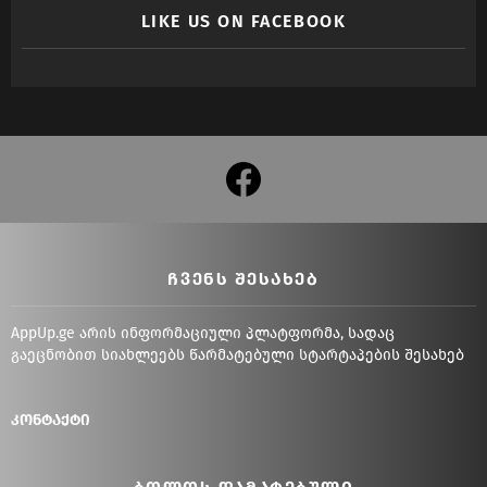
LIKE US ON FACEBOOK
facebook
ᲩᲕᲔᲜᲡ ᲨᲔᲡᲐᲮᲔᲑ
AppUp.ge არის ინფორმაციული პლატფორმა, სადაც
გაეცნობით სიახლეებს წარმატებული სტარტაპების შესახებ
კონტაქტი