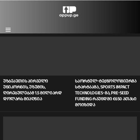
Menu
LATEST
STORIES
ᲣᲖᲑᲔᲙᲔᲗᲘᲡ ᲞᲘᲠᲕᲔᲚᲘ
ᲡᲞᲝᲠᲢᲣᲚ-ᲢᲔᲥᲜᲝᲚᲝᲒᲘᲣᲠᲛᲐ
ᲣᲜᲘᲙᲝᲠᲜᲘᲡ, ᲣᲖᲣᲛᲘᲡ,
ᲡᲢᲐᲠᲢᲐᲞᲛᲐ, SPORTS IMPACT
ᲦᲘᲠᲔᲑᲣᲚᲔᲑᲐᲛ 1.5 ᲛᲘᲚᲘᲐᲠᲓ
TECHNOLOGIES-ᲛᲐ, PRE-SEED
ᲓᲝᲚᲐᲠᲡ ᲛᲘᲐᲦᲬᲘᲐ
FUNDING ᲠᲐᲣᲜᲓᲨᲘ €650 ᲐᲗᲐᲡᲘ
ᲛᲝᲘᲖᲘᲓᲐ