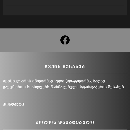
facebook
ᲩᲕᲔᲜᲡ ᲨᲔᲡᲐᲮᲔᲑ
AppUp.ge არის ინფორმაციული პლატფორმა, სადაც
გაეცნობით სიახლეებს წარმატებული სტარტაპების შესახებ
კონტაქტი
ᲑᲝᲚᲝᲡ ᲓᲐᲛᲐᲢᲔᲑᲣᲚᲘ