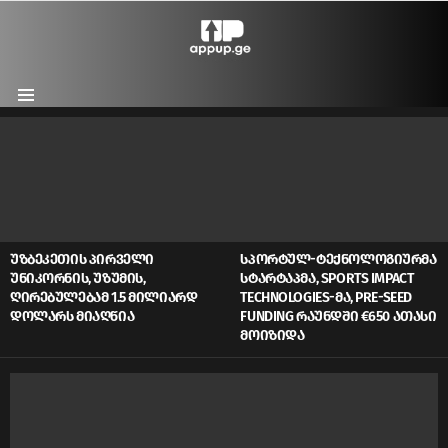
Menu
LATEST
STORIES
ᲣᲖᲑᲔᲙᲔᲗᲘᲡ ᲞᲘᲠᲕᲔᲚᲘ
ᲡᲞᲝᲠᲢᲣᲚ-ᲢᲔᲥᲜᲝᲚᲝᲒᲘᲣᲠᲛᲐ
ᲣᲜᲘᲙᲝᲠᲜᲘᲡ, ᲣᲖᲣᲛᲘᲡ,
ᲡᲢᲐᲠᲢᲐᲞᲛᲐ, SPORTS IMPACT
ᲦᲘᲠᲔᲑᲣᲚᲔᲑᲐᲛ 1.5 ᲛᲘᲚᲘᲐᲠᲓ
TECHNOLOGIES-ᲛᲐ, PRE-SEED
ᲓᲝᲚᲐᲠᲡ ᲛᲘᲐᲦᲬᲘᲐ
FUNDING ᲠᲐᲣᲜᲓᲨᲘ €650 ᲐᲗᲐᲡᲘ
ᲛᲝᲘᲖᲘᲓᲐ