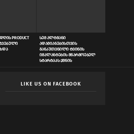
ᲓᲦᲘᲡ PRODUCT
ᲡᲔᲛ ᲐᲚᲢᲛᲐᲜᲘ
AI, ᲙᲘᲑᲔᲠᲣ
ᲠᲯᲕᲔᲑᲣᲚᲘ
ᲐᲓᲐᲛᲘᲐᲜᲔᲑᲘᲡᲗᲕᲘᲡ
ᲡᲬᲠᲐᲤᲘ ᲓᲐᲤᲘ
ᲐᲮᲓᲐ
ᲒᲐᲜᲙᲣᲗᲕᲜᲘᲚᲘ ᲢᲕᲘᲜᲘᲡ
ᲠᲝᲒᲝᲠ ᲥᲛᲜᲘ
ᲘᲛᲞᲚᲐᲜᲢᲔᲑᲘᲡ ᲛᲬᲐᲠᲛᲝᲔᲑᲔᲚ
ᲛᲝᲛᲐᲕᲚᲘᲡ Ს
ᲡᲢᲐᲠᲢᲐᲞᲡ ᲥᲛᲜᲘᲡ
LIKE US ON FACEBOOK