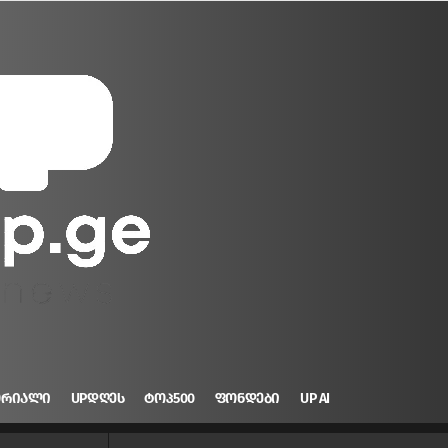
ᲝᲠᲘᲐᲚᲘ
UPᲓᲦᲔᲡ
ᲢᲝᲞ500
ᲤᲝᲜᲓᲔᲑᲘ
UP AI