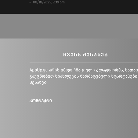
08/18/2025, 9:39 pm
ᲩᲕᲔᲜᲡ ᲨᲔᲡᲐᲮᲔᲑ
AppUp.ge არის ინფორმაციული პლატფორმა, სადა
გაეცნობით სიახლეებს წარმატებული სტარტაპები
შესახებ
კონტაქტი