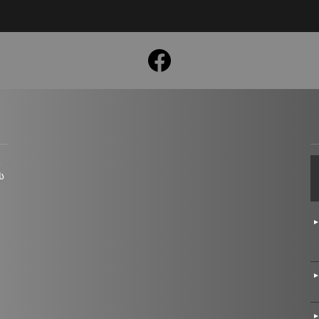
facebook
ც
ს