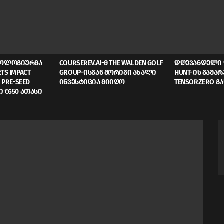
ᲜᲝᲚᲝᲒᲘᲣᲠᲛᲐ
COURSEREV.AI-Მ THE WALDEN GOLF
ᲓᲦᲔᲕᲐᲜᲓᲔᲚᲘ 
TS IMPACT
GROUP-ᲘᲡᲒᲐᲜ ᲛᲝᲠᲘᲒᲘ ᲐᲮᲐᲚᲘ
HUNT-ᲘᲡ ᲒᲐᲛᲐ
 PRE-SEED
ᲘᲜᲕᲔᲡᲢᲘᲪᲘᲐ ᲛᲘᲘᲦᲝ
TENSORZERO Გ
Ი €650 ᲐᲗᲐᲡᲘ