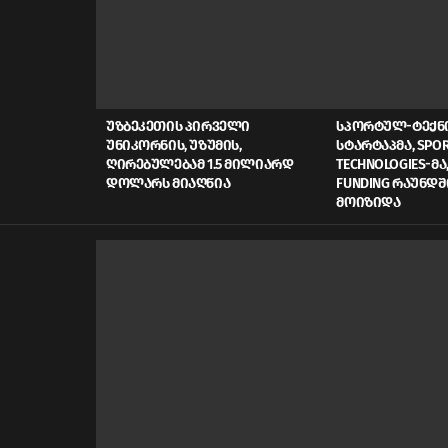
LATEST
STORIES
ᲣᲖᲑᲔᲙᲔᲗᲘᲡ ᲞᲘᲠᲕᲔᲚᲘ
ᲡᲞᲝᲠᲢᲣᲚ-ᲢᲔᲥ
ᲣᲜᲘᲙᲝᲠᲜᲘᲡ, ᲣᲖᲣᲛᲘᲡ,
ᲡᲢᲐᲠᲢᲐᲞᲛᲐ, SPOR
ᲦᲘᲠᲔᲑᲣᲚᲔᲑᲐᲛ 1.5 ᲛᲘᲚᲘᲐᲠᲓ
TECHNOLOGIES-ᲛᲐ,
ᲓᲝᲚᲐᲠᲡ ᲛᲘᲐᲦᲬᲘᲐ
FUNDING ᲠᲐᲣᲜᲓᲨ
ᲛᲝᲘᲖᲘᲓᲐ