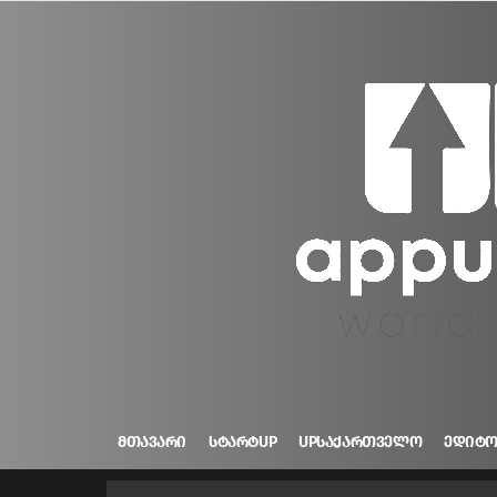
ᲛᲗᲐᲕᲐᲠᲘ
ᲡᲢᲐᲠᲢUP
UPᲡᲐᲥᲐᲠᲗᲕᲔᲚᲝ
ᲔᲓᲘᲢ