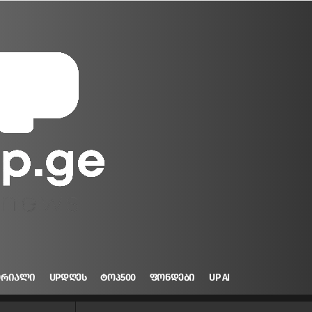
ᲝᲠᲘᲐᲚᲘ
UPᲓᲦᲔᲡ
ᲢᲝᲞ500
ᲤᲝᲜᲓᲔᲑᲘ
UP AI