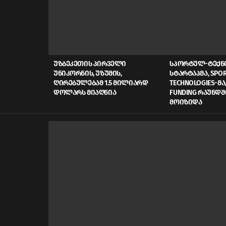
LATEST
STORIES
ᲣᲖᲑᲔᲙᲔᲗᲘᲡ ᲞᲘᲠᲕᲔᲚᲘ
ᲡᲞᲝᲠᲢᲣᲚ-ᲢᲔᲥ
ᲣᲜᲘᲙᲝᲠᲜᲘᲡ, ᲣᲖᲣᲛᲘᲡ,
ᲡᲢᲐᲠᲢᲐᲞᲛᲐ, SPOR
ᲦᲘᲠᲔᲑᲣᲚᲔᲑᲐᲛ 1.5 ᲛᲘᲚᲘᲐᲠᲓ
TECHNOLOGIES-ᲛᲐ,
ᲓᲝᲚᲐᲠᲡ ᲛᲘᲐᲦᲬᲘᲐ
FUNDING ᲠᲐᲣᲜᲓᲨ
ᲛᲝᲘᲖᲘᲓᲐ