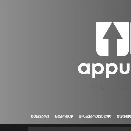
ᲛᲗᲐᲕᲐᲠᲘ
ᲡᲢᲐᲠᲢUP
UPᲡᲐᲥᲐᲠᲗᲕᲔᲚᲝ
ᲔᲓᲘᲢ