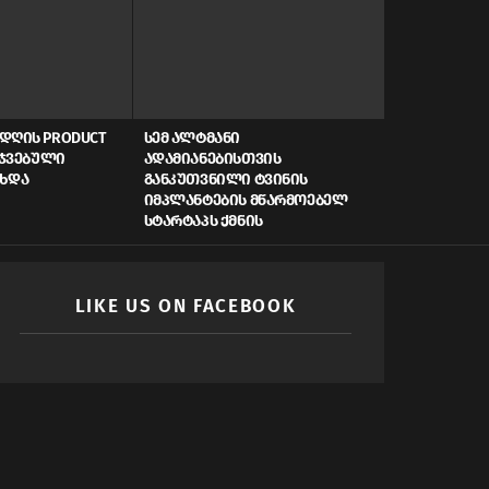
ᲓᲦᲘᲡ PRODUCT
ᲡᲔᲛ ᲐᲚᲢᲛᲐᲜᲘ
AI, ᲙᲘᲑᲔᲠᲣ
ᲠᲯᲕᲔᲑᲣᲚᲘ
ᲐᲓᲐᲛᲘᲐᲜᲔᲑᲘᲡᲗᲕᲘᲡ
ᲡᲬᲠᲐᲤᲘ ᲓᲐᲤᲘ
ᲐᲮᲓᲐ
ᲒᲐᲜᲙᲣᲗᲕᲜᲘᲚᲘ ᲢᲕᲘᲜᲘᲡ
ᲠᲝᲒᲝᲠ ᲥᲛᲜᲘ
ᲘᲛᲞᲚᲐᲜᲢᲔᲑᲘᲡ ᲛᲬᲐᲠᲛᲝᲔᲑᲔᲚ
ᲛᲝᲛᲐᲕᲚᲘᲡ Ს
ᲡᲢᲐᲠᲢᲐᲞᲡ ᲥᲛᲜᲘᲡ
LIKE US ON FACEBOOK