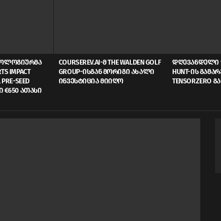
ᲜᲝᲚᲝᲒᲘᲣᲠᲛᲐ
COURSEREV.AI-Მ THE WALDEN GOLF
ᲓᲦᲔᲕᲐᲜᲓᲔᲚᲘ 
TS IMPACT
GROUP-ᲘᲡᲒᲐᲜ ᲛᲝᲠᲘᲒᲘ ᲐᲮᲐᲚᲘ
HUNT-ᲘᲡ ᲒᲐᲛᲐ
 PRE-SEED
ᲘᲜᲕᲔᲡᲢᲘᲪᲘᲐ ᲛᲘᲘᲦᲝ
TENSORZERO Გ
Ი €650 ᲐᲗᲐᲡᲘ