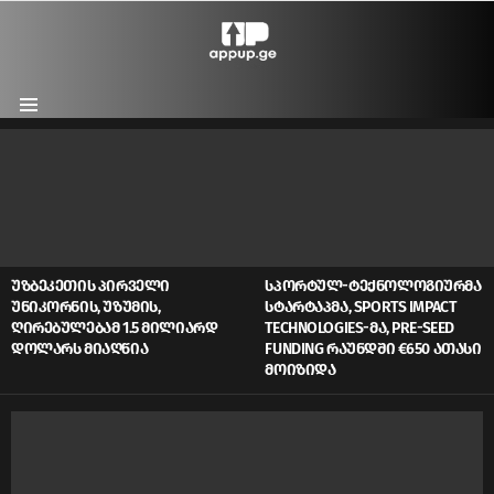
Menu
LATEST
STORIES
ᲣᲖᲑᲔᲙᲔᲗᲘᲡ ᲞᲘᲠᲕᲔᲚᲘ
ᲡᲞᲝᲠᲢᲣᲚ-ᲢᲔᲥᲜᲝᲚᲝᲒᲘᲣᲠᲛᲐ
ᲣᲜᲘᲙᲝᲠᲜᲘᲡ, ᲣᲖᲣᲛᲘᲡ,
ᲡᲢᲐᲠᲢᲐᲞᲛᲐ, SPORTS IMPACT
ᲦᲘᲠᲔᲑᲣᲚᲔᲑᲐᲛ 1.5 ᲛᲘᲚᲘᲐᲠᲓ
TECHNOLOGIES-ᲛᲐ, PRE-SEED
ᲓᲝᲚᲐᲠᲡ ᲛᲘᲐᲦᲬᲘᲐ
FUNDING ᲠᲐᲣᲜᲓᲨᲘ €650 ᲐᲗᲐᲡᲘ
ᲛᲝᲘᲖᲘᲓᲐ