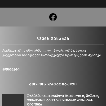
facebook
ᲩᲕᲔᲜᲡ ᲨᲔᲡᲐᲮᲔᲑ
AppUp.ge არის ინფორმაციული პლატფორმა, სადაც
გაეცნობით სიახლეებს წარმატებული სტარტაპების შესახებ
კონტაქტი
ᲑᲝᲚᲝᲡ ᲓᲐᲛᲐᲢᲔᲑᲣᲚᲘ
უზბეკეთის პირველი უნიკორნის, უზუმის,
ღირებულებამ 1.5 მილიარდ დოლარს
მიაღწია