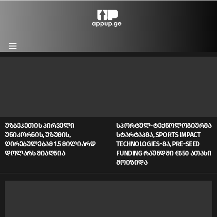
Menu
LATEST
STORIES
ᲣᲖᲑᲔᲙᲔᲗᲘᲡ ᲞᲘᲠᲕᲔᲚᲘ
ᲡᲞᲝᲠᲢᲣᲚ-ᲢᲔᲥᲜᲝᲚᲝᲒᲘᲣᲠᲛᲐ
ᲣᲜᲘᲙᲝᲠᲜᲘᲡ, ᲣᲖᲣᲛᲘᲡ,
ᲡᲢᲐᲠᲢᲐᲞᲛᲐ, SPORTS IMPACT
ᲦᲘᲠᲔᲑᲣᲚᲔᲑᲐᲛ 1.5 ᲛᲘᲚᲘᲐᲠᲓ
TECHNOLOGIES-ᲛᲐ, PRE-SEED
ᲓᲝᲚᲐᲠᲡ ᲛᲘᲐᲦᲬᲘᲐ
FUNDING ᲠᲐᲣᲜᲓᲨᲘ €650 ᲐᲗᲐᲡᲘ
ᲛᲝᲘᲖᲘᲓᲐ