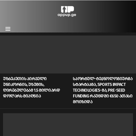
Menu
LATEST
STORIES
ᲣᲖᲑᲔᲙᲔᲗᲘᲡ ᲞᲘᲠᲕᲔᲚᲘ
ᲡᲞᲝᲠᲢᲣᲚ-ᲢᲔᲥᲜᲝᲚᲝᲒᲘᲣᲠᲛᲐ
ᲣᲜᲘᲙᲝᲠᲜᲘᲡ, ᲣᲖᲣᲛᲘᲡ,
ᲡᲢᲐᲠᲢᲐᲞᲛᲐ, SPORTS IMPACT
ᲦᲘᲠᲔᲑᲣᲚᲔᲑᲐᲛ 1.5 ᲛᲘᲚᲘᲐᲠᲓ
TECHNOLOGIES-ᲛᲐ, PRE-SEED
ᲓᲝᲚᲐᲠᲡ ᲛᲘᲐᲦᲬᲘᲐ
FUNDING ᲠᲐᲣᲜᲓᲨᲘ €650 ᲐᲗᲐᲡᲘ
ᲛᲝᲘᲖᲘᲓᲐ