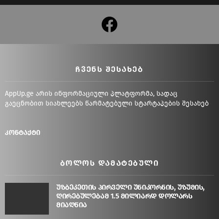
facebook
ᲩᲕᲔᲜᲡ ᲨᲔᲡᲐᲮᲔᲑ
AppUp.ge არის ინფორმაციული პლატფორმა, სადაც
გაეცნობით სიახლეებს წარმატებული სტარტაპების შესახებ
კონტაქტი
ᲑᲝᲚᲝᲡ ᲓᲐᲛᲐᲢᲔᲑᲣᲚᲘ
უზბეკეთის პირველი უნიკორნის, უზუმის,
ღირებულებამ 1.5 მილიარდ დოლარს
მიაღწია