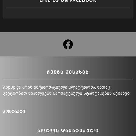
LIKE US ON FACEBOOK
facebook
ᲩᲕᲔᲜᲡ ᲨᲔᲡᲐᲮᲔᲑ
AppUp.ge არის ინფორმაციული პლატფორმა, სადაც
გაეცნობით სიახლეებს წარმატებული სტარტაპების შესახებ
კონტაქტი
ᲑᲝᲚᲝᲡ ᲓᲐᲛᲐᲢᲔᲑᲣᲚᲘ