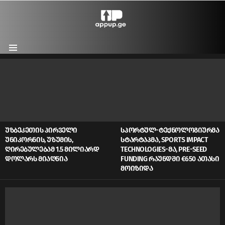
Menu
LATEST
STORIES
ᲣᲖᲑᲔᲙᲔᲗᲘᲡ ᲞᲘᲠᲕᲔᲚᲘ
ᲡᲞᲝᲠᲢᲣᲚ-ᲢᲔᲥᲜᲝᲚᲝᲒᲘᲣᲠᲛᲐ
ᲣᲜᲘᲙᲝᲠᲜᲘᲡ, ᲣᲖᲣᲛᲘᲡ,
ᲡᲢᲐᲠᲢᲐᲞᲛᲐ, SPORTS IMPACT
ᲦᲘᲠᲔᲑᲣᲚᲔᲑᲐᲛ 1.5 ᲛᲘᲚᲘᲐᲠᲓ
TECHNOLOGIES-ᲛᲐ, PRE-SEED
ᲓᲝᲚᲐᲠᲡ ᲛᲘᲐᲦᲬᲘᲐ
FUNDING ᲠᲐᲣᲜᲓᲨᲘ €650 ᲐᲗᲐᲡᲘ
ᲛᲝᲘᲖᲘᲓᲐ