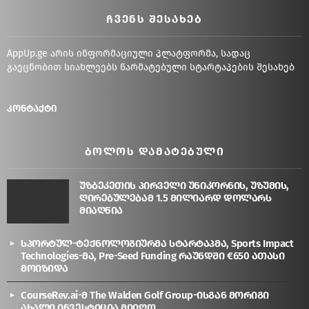
ᲩᲕᲔᲜᲡ ᲨᲔᲡᲐᲮᲔᲑ
AppUp.ge არის ინფორმაციული პლატფორმა, სადაც
გაეცნობით სიახლეებს წარმატებული სტარტაპების შესახებ
კონტაქტი
ᲑᲝᲚᲝᲡ ᲓᲐᲛᲐᲢᲔᲑᲣᲚᲘ
უზბეკეთის პირველი უნიკორნის, უზუმის,
ღირებულებამ 1.5 მილიარდ დოლარს
მიაღწია
სპორტულ-ტექნოლოგიურმა სტარტაპმა, Sports Impact
Technologies-მა, Pre-Seed Funding რაუნდში €650 ათასი
მოიზიდა
CourseRev.ai-მ The Walden Golf Group-ისგან მორიგი
ახალი ინვესტიცია მიიღო