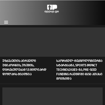
Menu
LATEST
STORIES
ᲣᲖᲑᲔᲙᲔᲗᲘᲡ ᲞᲘᲠᲕᲔᲚᲘ
ᲡᲞᲝᲠᲢᲣᲚ-ᲢᲔᲥᲜᲝᲚᲝᲒᲘᲣᲠᲛᲐ
ᲣᲜᲘᲙᲝᲠᲜᲘᲡ, ᲣᲖᲣᲛᲘᲡ,
ᲡᲢᲐᲠᲢᲐᲞᲛᲐ, SPORTS IMPACT
ᲦᲘᲠᲔᲑᲣᲚᲔᲑᲐᲛ 1.5 ᲛᲘᲚᲘᲐᲠᲓ
TECHNOLOGIES-ᲛᲐ, PRE-SEED
ᲓᲝᲚᲐᲠᲡ ᲛᲘᲐᲦᲬᲘᲐ
FUNDING ᲠᲐᲣᲜᲓᲨᲘ €650 ᲐᲗᲐᲡᲘ
ᲛᲝᲘᲖᲘᲓᲐ