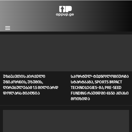
Menu
LATEST
STORIES
ᲣᲖᲑᲔᲙᲔᲗᲘᲡ ᲞᲘᲠᲕᲔᲚᲘ
ᲡᲞᲝᲠᲢᲣᲚ-ᲢᲔᲥᲜᲝᲚᲝᲒᲘᲣᲠᲛᲐ
ᲣᲜᲘᲙᲝᲠᲜᲘᲡ, ᲣᲖᲣᲛᲘᲡ,
ᲡᲢᲐᲠᲢᲐᲞᲛᲐ, SPORTS IMPACT
ᲦᲘᲠᲔᲑᲣᲚᲔᲑᲐᲛ 1.5 ᲛᲘᲚᲘᲐᲠᲓ
TECHNOLOGIES-ᲛᲐ, PRE-SEED
ᲓᲝᲚᲐᲠᲡ ᲛᲘᲐᲦᲬᲘᲐ
FUNDING ᲠᲐᲣᲜᲓᲨᲘ €650 ᲐᲗᲐᲡᲘ
ᲛᲝᲘᲖᲘᲓᲐ