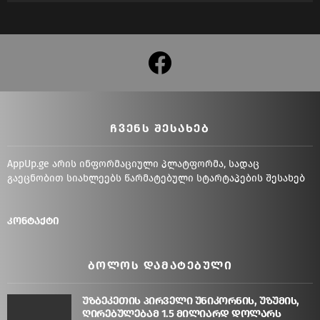
facebook
ᲩᲕᲔᲜᲡ ᲨᲔᲡᲐᲮᲔᲑ
AppUp.ge არის ინფორმაციული პლატფორმა, სადაც
გაეცნობით სიახლეებს წარმატებული სტარტაპების შესახებ
კონტაქტი
ᲑᲝᲚᲝᲡ ᲓᲐᲛᲐᲢᲔᲑᲣᲚᲘ
უზბეკეთის პირველი უნიკორნის, უზუმის,
ღირებულებამ 1.5 მილიარდ დოლარს