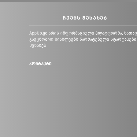
ᲩᲕᲔᲜᲡ ᲨᲔᲡᲐᲮᲔᲑ
AppUp.ge არის ინფორმაციული პლატფორმა, სადა
გაეცნობით სიახლეებს წარმატებული სტარტაპები
შესახებ
კონტაქტი