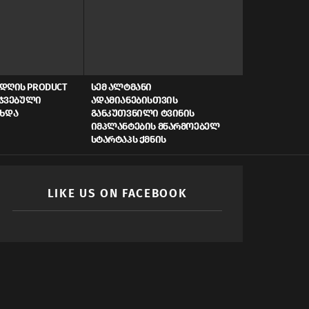
ᲓᲦᲘᲡ PRODUCT
ᲡᲔᲛ ᲐᲚᲢᲛᲐᲜᲘ
AI, ᲙᲘᲑᲔᲠᲣ
ᲠᲯᲕᲔᲑᲣᲚᲘ
ᲐᲓᲐᲛᲘᲐᲜᲔᲑᲘᲡᲗᲕᲘᲡ
ᲡᲬᲠᲐᲤᲘ ᲓᲐᲤᲘ
ᲐᲮᲓᲐ
ᲒᲐᲜᲙᲣᲗᲕᲜᲘᲚᲘ ᲢᲕᲘᲜᲘᲡ
ᲠᲝᲒᲝᲠ ᲥᲛᲜᲘ
ᲘᲛᲞᲚᲐᲜᲢᲔᲑᲘᲡ ᲛᲬᲐᲠᲛᲝᲔᲑᲔᲚ
ᲛᲝᲛᲐᲕᲚᲘᲡ Ს
ᲡᲢᲐᲠᲢᲐᲞᲡ ᲥᲛᲜᲘᲡ
LIKE US ON FACEBOOK