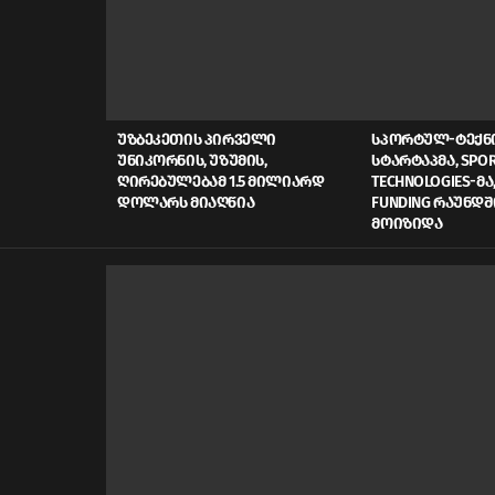
LATEST
STORIES
ᲣᲖᲑᲔᲙᲔᲗᲘᲡ ᲞᲘᲠᲕᲔᲚᲘ
ᲡᲞᲝᲠᲢᲣᲚ-ᲢᲔᲥ
ᲣᲜᲘᲙᲝᲠᲜᲘᲡ, ᲣᲖᲣᲛᲘᲡ,
ᲡᲢᲐᲠᲢᲐᲞᲛᲐ, SPOR
ᲦᲘᲠᲔᲑᲣᲚᲔᲑᲐᲛ 1.5 ᲛᲘᲚᲘᲐᲠᲓ
TECHNOLOGIES-ᲛᲐ,
ᲓᲝᲚᲐᲠᲡ ᲛᲘᲐᲦᲬᲘᲐ
FUNDING ᲠᲐᲣᲜᲓᲨ
ᲛᲝᲘᲖᲘᲓᲐ