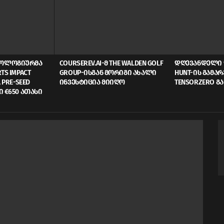
ᲜᲝᲚᲝᲒᲘᲣᲠᲛᲐ
COURSEREV.AI-Მ THE WALDEN GOLF
ᲓᲦᲔᲕᲐᲜᲓᲔᲚᲘ 
TS IMPACT
GROUP-ᲘᲡᲒᲐᲜ ᲛᲝᲠᲘᲒᲘ ᲐᲮᲐᲚᲘ
HUNT-ᲘᲡ ᲒᲐᲛᲐ
 PRE-SEED
ᲘᲜᲕᲔᲡᲢᲘᲪᲘᲐ ᲛᲘᲘᲦᲝ
TENSORZERO Გ
Ი €650 ᲐᲗᲐᲡᲘ