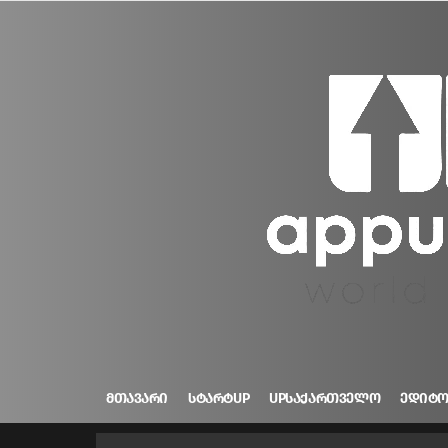
ᲛᲗᲐᲕᲐᲠᲘ
ᲡᲢᲐᲠᲢUP
UPᲡᲐᲥᲐᲠᲗᲕᲔᲚᲝ
ᲔᲓᲘᲢ