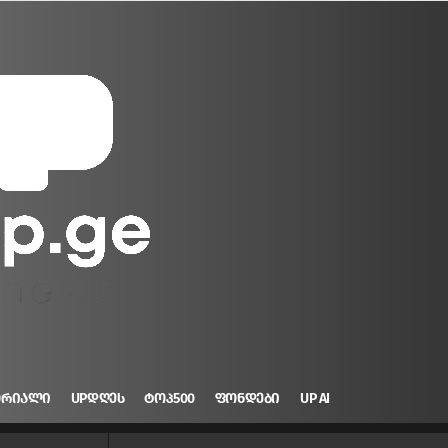
ᲝᲠᲘᲐᲚᲘ
UPᲓᲦᲔᲡ
ᲢᲝᲞ500
ᲤᲝᲜᲓᲔᲑᲘ
UP AI