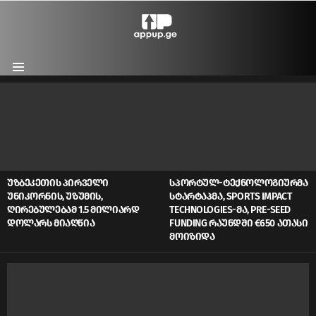
Menu
LATEST
STORIES
ᲣᲖᲑᲔᲙᲔᲗᲘᲡ ᲞᲘᲠᲕᲔᲚᲘ
ᲡᲞᲝᲠᲢᲣᲚ-ᲢᲔᲥᲜᲝᲚᲝᲒᲘᲣᲠᲛᲐ
ᲣᲜᲘᲙᲝᲠᲜᲘᲡ, ᲣᲖᲣᲛᲘᲡ,
ᲡᲢᲐᲠᲢᲐᲞᲛᲐ, SPORTS IMPACT
ᲦᲘᲠᲔᲑᲣᲚᲔᲑᲐᲛ 1.5 ᲛᲘᲚᲘᲐᲠᲓ
TECHNOLOGIES-ᲛᲐ, PRE-SEED
ᲓᲝᲚᲐᲠᲡ ᲛᲘᲐᲦᲬᲘᲐ
FUNDING ᲠᲐᲣᲜᲓᲨᲘ €650 ᲐᲗᲐᲡᲘ
ᲛᲝᲘᲖᲘᲓᲐ