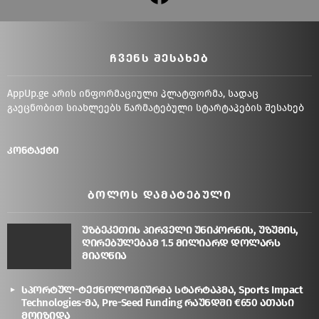
ᲩᲕᲔᲜᲡ ᲨᲔᲡᲐᲮᲔᲑ
AppUp.ge არის ინფორმაციული პლატფორმა, სადაც
გაეცნობით სიახლეებს წარმატებული სტარტაპების შესახებ
კონტაქტი
ᲑᲝᲚᲝᲡ ᲓᲐᲛᲐᲢᲔᲑᲣᲚᲘ
უზბეკეთის პირველი უნიკორნის, უზუმის,
ღირებულებამ 1.5 მილიარდ დოლარს
მიაღწია
სპორტულ-ტექნოლოგიურმა სტარტაპმა, Sports Impact
Technologies-მა, Pre-Seed Funding რაუნდში €650 ათასი
მოიზიდა