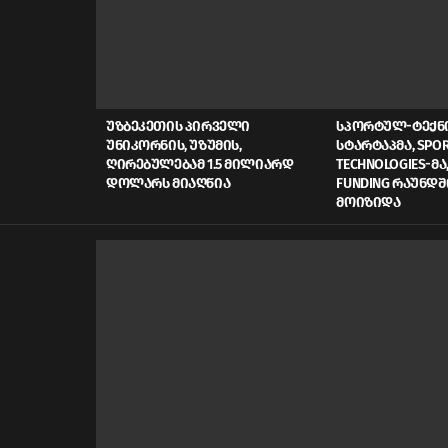
LATEST
STORIES
ᲣᲖᲑᲔᲙᲔᲗᲘᲡ ᲞᲘᲠᲕᲔᲚᲘ
ᲡᲞᲝᲠᲢᲣᲚ-ᲢᲔᲥ
ᲣᲜᲘᲙᲝᲠᲜᲘᲡ, ᲣᲖᲣᲛᲘᲡ,
ᲡᲢᲐᲠᲢᲐᲞᲛᲐ, SPOR
ᲦᲘᲠᲔᲑᲣᲚᲔᲑᲐᲛ 1.5 ᲛᲘᲚᲘᲐᲠᲓ
TECHNOLOGIES-ᲛᲐ,
ᲓᲝᲚᲐᲠᲡ ᲛᲘᲐᲦᲬᲘᲐ
FUNDING ᲠᲐᲣᲜᲓᲨ
ᲛᲝᲘᲖᲘᲓᲐ