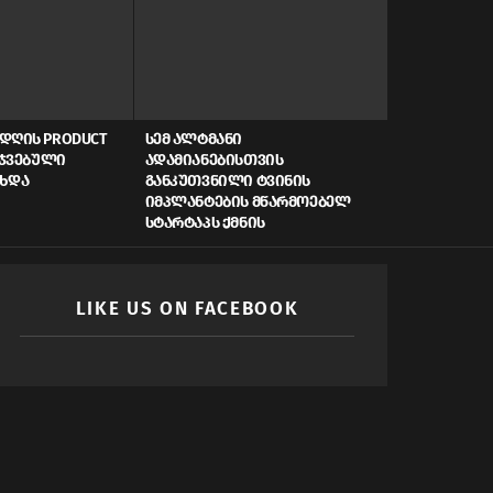
ᲓᲦᲘᲡ PRODUCT
ᲡᲔᲛ ᲐᲚᲢᲛᲐᲜᲘ
AI, ᲙᲘᲑᲔᲠᲣ
ᲠᲯᲕᲔᲑᲣᲚᲘ
ᲐᲓᲐᲛᲘᲐᲜᲔᲑᲘᲡᲗᲕᲘᲡ
ᲡᲬᲠᲐᲤᲘ ᲓᲐᲤᲘ
ᲐᲮᲓᲐ
ᲒᲐᲜᲙᲣᲗᲕᲜᲘᲚᲘ ᲢᲕᲘᲜᲘᲡ
ᲠᲝᲒᲝᲠ ᲥᲛᲜᲘ
ᲘᲛᲞᲚᲐᲜᲢᲔᲑᲘᲡ ᲛᲬᲐᲠᲛᲝᲔᲑᲔᲚ
ᲛᲝᲛᲐᲕᲚᲘᲡ Ს
ᲡᲢᲐᲠᲢᲐᲞᲡ ᲥᲛᲜᲘᲡ
LIKE US ON FACEBOOK