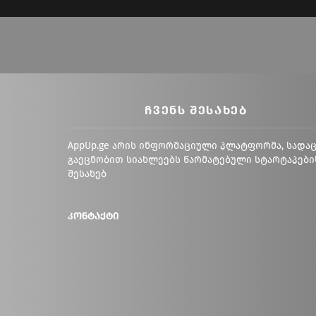
ᲩᲕᲔᲜᲡ ᲨᲔᲡᲐᲮᲔᲑ
AppUp.ge არის ინფორმაციული პლატფორმა, სადა
გაეცნობით სიახლეებს წარმატებული სტარტაპები
შესახებ
კონტაქტი