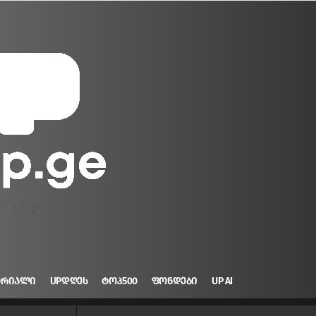
ᲝᲠᲘᲐᲚᲘ
UPᲓᲦᲔᲡ
ᲢᲝᲞ500
ᲤᲝᲜᲓᲔᲑᲘ
UP AI