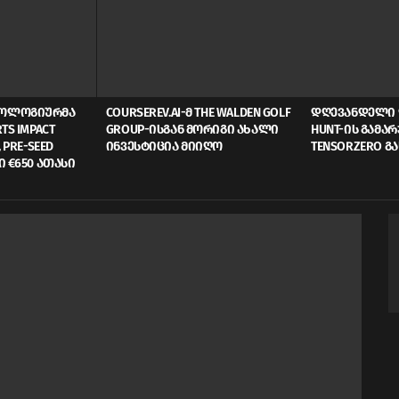
ᲜᲝᲚᲝᲒᲘᲣᲠᲛᲐ
COURSEREV.AI-Მ THE WALDEN GOLF
ᲓᲦᲔᲕᲐᲜᲓᲔᲚᲘ 
TS IMPACT
GROUP-ᲘᲡᲒᲐᲜ ᲛᲝᲠᲘᲒᲘ ᲐᲮᲐᲚᲘ
HUNT-ᲘᲡ ᲒᲐᲛᲐ
 PRE-SEED
ᲘᲜᲕᲔᲡᲢᲘᲪᲘᲐ ᲛᲘᲘᲦᲝ
TENSORZERO Გ
Ი €650 ᲐᲗᲐᲡᲘ