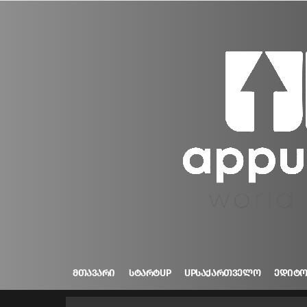
ᲛᲗᲐᲕᲐᲠᲘ
ᲡᲢᲐᲠᲢUP
UPᲡᲐᲥᲐᲠᲗᲕᲔᲚᲝ
ᲔᲓᲘᲢ