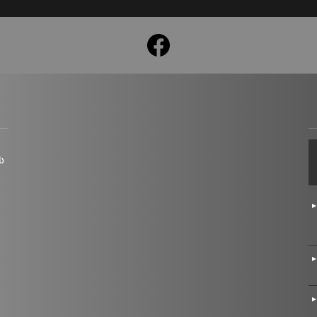
facebook
ც
ს