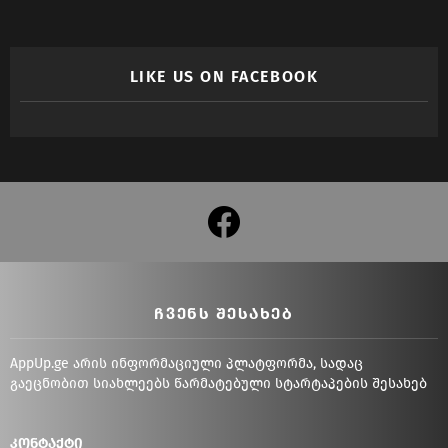
LIKE US ON FACEBOOK
facebook
ᲩᲕᲔᲜᲡ ᲨᲔᲡᲐᲮᲔᲑ
AppUp.ge არის ინფორმაციული პლატფორმა, სადაც
გაეცნობით სიახლეებს წარმატებული სტარტაპების შესახებ
კონტაქტი