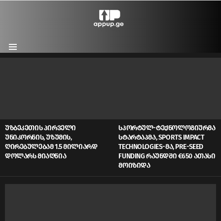
Menu
LATEST
STORIES
ᲣᲖᲑᲔᲙᲔᲗᲘᲡ ᲞᲘᲠᲕᲔᲚᲘ
ᲡᲞᲝᲠᲢᲣᲚ-ᲢᲔᲥᲜᲝᲚᲝᲒᲘᲣᲠᲛᲐ
ᲣᲜᲘᲙᲝᲠᲜᲘᲡ, ᲣᲖᲣᲛᲘᲡ,
ᲡᲢᲐᲠᲢᲐᲞᲛᲐ, SPORTS IMPACT
ᲦᲘᲠᲔᲑᲣᲚᲔᲑᲐᲛ 1.5 ᲛᲘᲚᲘᲐᲠᲓ
TECHNOLOGIES-ᲛᲐ, PRE-SEED
ᲓᲝᲚᲐᲠᲡ ᲛᲘᲐᲦᲬᲘᲐ
FUNDING ᲠᲐᲣᲜᲓᲨᲘ €650 ᲐᲗᲐᲡᲘ
ᲛᲝᲘᲖᲘᲓᲐ