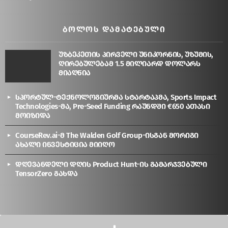
ᲑᲝᲚᲝᲡ ᲓᲐᲛᲐᲢᲔᲑᲣᲚᲘ
უზბეკეთის პირველი უნიკორნის, უზუმის,
ღირებულებამ 1.5 მილიარდ დოლარს
მიაღწია
სპორტულ-ტექნოლოგიურმა სტარტაპმა, Sports Impact
Technologies-მა, Pre-Seed Funding რაუნდში €650 ათასი
მოიზიდა
CourseRev.ai-მ The Walden Golf Group-ისგან მორიგი
ახალი ინვესტიცია მიიღო
დღევანდელი დღის Product Hunt-ის გამარჯვებული
TensorZero გახდა