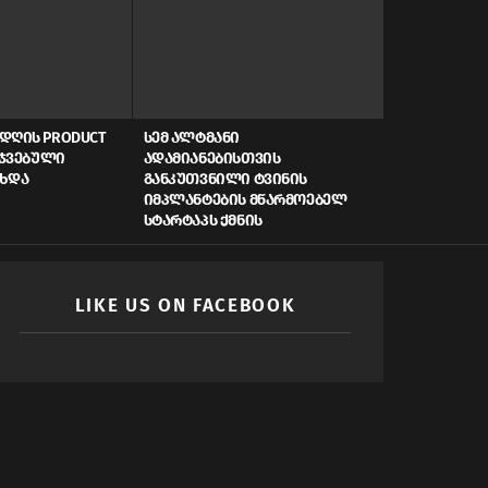
ᲓᲦᲘᲡ PRODUCT
ᲡᲔᲛ ᲐᲚᲢᲛᲐᲜᲘ
AI, ᲙᲘᲑᲔᲠᲣ
ᲠᲯᲕᲔᲑᲣᲚᲘ
ᲐᲓᲐᲛᲘᲐᲜᲔᲑᲘᲡᲗᲕᲘᲡ
ᲡᲬᲠᲐᲤᲘ ᲓᲐᲤᲘ
ᲐᲮᲓᲐ
ᲒᲐᲜᲙᲣᲗᲕᲜᲘᲚᲘ ᲢᲕᲘᲜᲘᲡ
ᲠᲝᲒᲝᲠ ᲥᲛᲜᲘ
ᲘᲛᲞᲚᲐᲜᲢᲔᲑᲘᲡ ᲛᲬᲐᲠᲛᲝᲔᲑᲔᲚ
ᲛᲝᲛᲐᲕᲚᲘᲡ Ს
ᲡᲢᲐᲠᲢᲐᲞᲡ ᲥᲛᲜᲘᲡ
LIKE US ON FACEBOOK