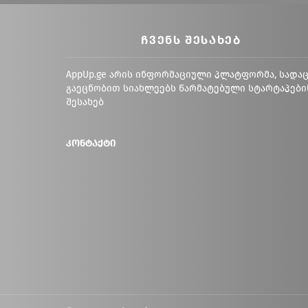
ᲩᲕᲔᲜᲡ ᲨᲔᲡᲐᲮᲔᲑ
AppUp.ge არის ინფორმაციული პლატფორმა, სადა
გაეცნობით სიახლეებს წარმატებული სტარტაპები
შესახებ
კონტაქტი