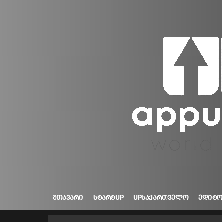
ᲛᲗᲐᲕᲐᲠᲘ
ᲡᲢᲐᲠᲢUP
UPᲡᲐᲥᲐᲠᲗᲕᲔᲚᲝ
ᲔᲓᲘᲢ