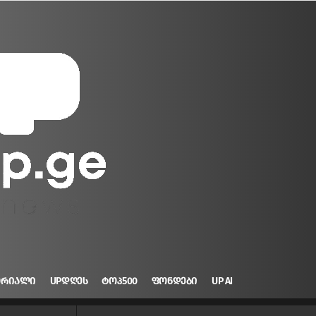
ᲝᲠᲘᲐᲚᲘ
UPᲓᲦᲔᲡ
ᲢᲝᲞ500
ᲤᲝᲜᲓᲔᲑᲘ
UP AI