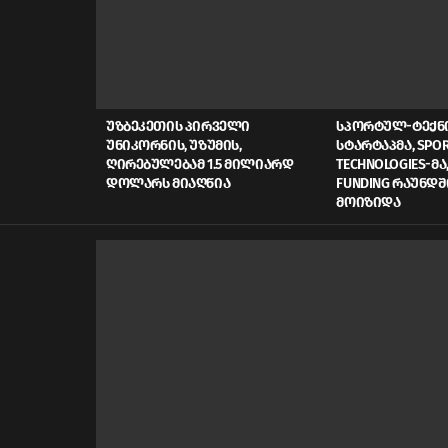
LATEST
STORIES
ᲣᲖᲑᲔᲙᲔᲗᲘᲡ ᲞᲘᲠᲕᲔᲚᲘ
ᲡᲞᲝᲠᲢᲣᲚ-ᲢᲔᲥ
ᲣᲜᲘᲙᲝᲠᲜᲘᲡ, ᲣᲖᲣᲛᲘᲡ,
ᲡᲢᲐᲠᲢᲐᲞᲛᲐ, SPOR
ᲦᲘᲠᲔᲑᲣᲚᲔᲑᲐᲛ 1.5 ᲛᲘᲚᲘᲐᲠᲓ
TECHNOLOGIES-ᲛᲐ,
ᲓᲝᲚᲐᲠᲡ ᲛᲘᲐᲦᲬᲘᲐ
FUNDING ᲠᲐᲣᲜᲓᲨ
ᲛᲝᲘᲖᲘᲓᲐ