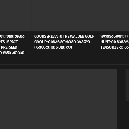
ᲜᲝᲚᲝᲒᲘᲣᲠᲛᲐ
COURSEREV.AI-Მ THE WALDEN GOLF
ᲓᲦᲔᲕᲐᲜᲓᲔᲚᲘ 
TS IMPACT
GROUP-ᲘᲡᲒᲐᲜ ᲛᲝᲠᲘᲒᲘ ᲐᲮᲐᲚᲘ
HUNT-ᲘᲡ ᲒᲐᲛᲐ
 PRE-SEED
ᲘᲜᲕᲔᲡᲢᲘᲪᲘᲐ ᲛᲘᲘᲦᲝ
TENSORZERO Გ
Ი €650 ᲐᲗᲐᲡᲘ