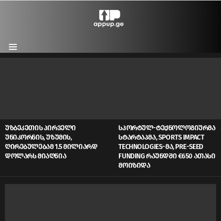
Menu
LATEST
STORIES
ᲣᲖᲑᲔᲙᲔᲗᲘᲡ ᲞᲘᲠᲕᲔᲚᲘ
ᲡᲞᲝᲠᲢᲣᲚ-ᲢᲔᲥᲜᲝᲚᲝᲒᲘᲣᲠᲛᲐ
ᲣᲜᲘᲙᲝᲠᲜᲘᲡ, ᲣᲖᲣᲛᲘᲡ,
ᲡᲢᲐᲠᲢᲐᲞᲛᲐ, SPORTS IMPACT
ᲦᲘᲠᲔᲑᲣᲚᲔᲑᲐᲛ 1.5 ᲛᲘᲚᲘᲐᲠᲓ
TECHNOLOGIES-ᲛᲐ, PRE-SEED
ᲓᲝᲚᲐᲠᲡ ᲛᲘᲐᲦᲬᲘᲐ
FUNDING ᲠᲐᲣᲜᲓᲨᲘ €650 ᲐᲗᲐᲡᲘ
ᲛᲝᲘᲖᲘᲓᲐ