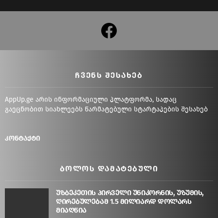
facebook
ᲩᲕᲔᲜᲡ ᲨᲔᲡᲐᲮᲔᲑ
AppUp.ge არის ინფორმაციული პლატფორმა, სადაც
გაეცნობით სიახლეებს წარმატებული სტარტაპების შესახებ
კონტაქტი
ᲑᲝᲚᲝᲡ ᲓᲐᲛᲐᲢᲔᲑᲣᲚᲘ
უზბეკეთის პირველი უნიკორნის, უზუმის,
ღირებულებამ 1.5 მილიარდ დოლარს
მიაღწია