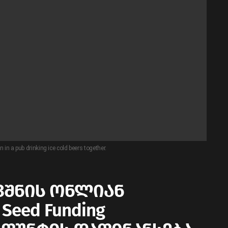
 in a pub drinking ice cold beers together.
ვშნის ონლიან
Seed Funding