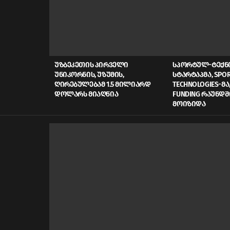
LATEST
STORIES
ᲣᲖᲑᲔᲙᲔᲗᲘᲡ ᲞᲘᲠᲕᲔᲚᲘ
ᲡᲞᲝᲠᲢᲣᲚ-ᲢᲔᲥ
ᲣᲜᲘᲙᲝᲠᲜᲘᲡ, ᲣᲖᲣᲛᲘᲡ,
ᲡᲢᲐᲠᲢᲐᲞᲛᲐ, SPOR
ᲦᲘᲠᲔᲑᲣᲚᲔᲑᲐᲛ 1.5 ᲛᲘᲚᲘᲐᲠᲓ
TECHNOLOGIES-ᲛᲐ,
ᲓᲝᲚᲐᲠᲡ ᲛᲘᲐᲦᲬᲘᲐ
FUNDING ᲠᲐᲣᲜᲓᲨ
ᲛᲝᲘᲖᲘᲓᲐ