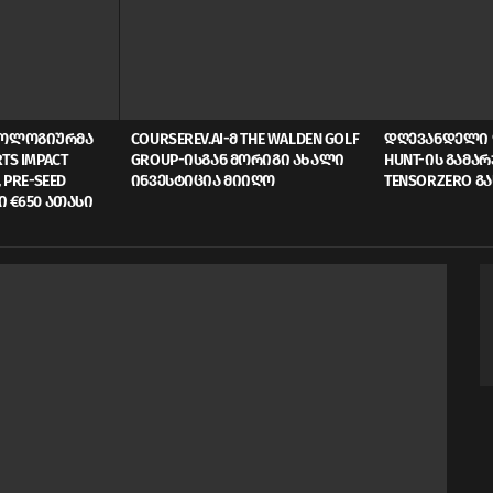
ᲜᲝᲚᲝᲒᲘᲣᲠᲛᲐ
COURSEREV.AI-Მ THE WALDEN GOLF
ᲓᲦᲔᲕᲐᲜᲓᲔᲚᲘ 
TS IMPACT
GROUP-ᲘᲡᲒᲐᲜ ᲛᲝᲠᲘᲒᲘ ᲐᲮᲐᲚᲘ
HUNT-ᲘᲡ ᲒᲐᲛᲐ
 PRE-SEED
ᲘᲜᲕᲔᲡᲢᲘᲪᲘᲐ ᲛᲘᲘᲦᲝ
TENSORZERO Გ
Ი €650 ᲐᲗᲐᲡᲘ