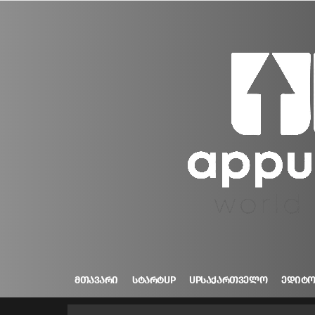
ᲛᲗᲐᲕᲐᲠᲘ
ᲡᲢᲐᲠᲢUP
UPᲡᲐᲥᲐᲠᲗᲕᲔᲚᲝ
ᲔᲓᲘᲢ