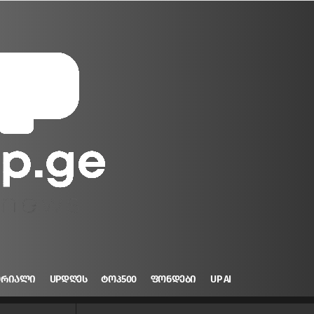
ᲝᲠᲘᲐᲚᲘ
UPᲓᲦᲔᲡ
ᲢᲝᲞ500
ᲤᲝᲜᲓᲔᲑᲘ
UP AI