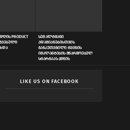
ᲓᲦᲘᲡ PRODUCT
ᲡᲔᲛ ᲐᲚᲢᲛᲐᲜᲘ
AI, ᲙᲘᲑᲔᲠᲣ
ᲠᲯᲕᲔᲑᲣᲚᲘ
ᲐᲓᲐᲛᲘᲐᲜᲔᲑᲘᲡᲗᲕᲘᲡ
ᲡᲬᲠᲐᲤᲘ ᲓᲐᲤᲘ
ᲐᲮᲓᲐ
ᲒᲐᲜᲙᲣᲗᲕᲜᲘᲚᲘ ᲢᲕᲘᲜᲘᲡ
ᲠᲝᲒᲝᲠ ᲥᲛᲜᲘ
ᲘᲛᲞᲚᲐᲜᲢᲔᲑᲘᲡ ᲛᲬᲐᲠᲛᲝᲔᲑᲔᲚ
ᲛᲝᲛᲐᲕᲚᲘᲡ Ს
ᲡᲢᲐᲠᲢᲐᲞᲡ ᲥᲛᲜᲘᲡ
LIKE US ON FACEBOOK