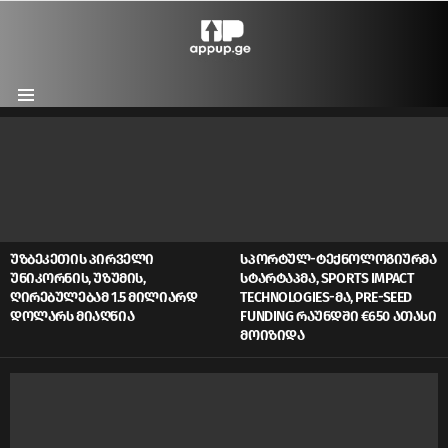
Menu
LATEST
STORIES
ᲣᲖᲑᲔᲙᲔᲗᲘᲡ ᲞᲘᲠᲕᲔᲚᲘ
ᲡᲞᲝᲠᲢᲣᲚ-ᲢᲔᲥᲜᲝᲚᲝᲒᲘᲣᲠᲛᲐ
ᲣᲜᲘᲙᲝᲠᲜᲘᲡ, ᲣᲖᲣᲛᲘᲡ,
ᲡᲢᲐᲠᲢᲐᲞᲛᲐ, SPORTS IMPACT
ᲦᲘᲠᲔᲑᲣᲚᲔᲑᲐᲛ 1.5 ᲛᲘᲚᲘᲐᲠᲓ
TECHNOLOGIES-ᲛᲐ, PRE-SEED
ᲓᲝᲚᲐᲠᲡ ᲛᲘᲐᲦᲬᲘᲐ
FUNDING ᲠᲐᲣᲜᲓᲨᲘ €650 ᲐᲗᲐᲡᲘ
ᲛᲝᲘᲖᲘᲓᲐ