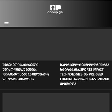
Menu
LATEST
STORIES
ᲣᲖᲑᲔᲙᲔᲗᲘᲡ ᲞᲘᲠᲕᲔᲚᲘ
ᲡᲞᲝᲠᲢᲣᲚ-ᲢᲔᲥᲜᲝᲚᲝᲒᲘᲣᲠᲛᲐ
ᲣᲜᲘᲙᲝᲠᲜᲘᲡ, ᲣᲖᲣᲛᲘᲡ,
ᲡᲢᲐᲠᲢᲐᲞᲛᲐ, SPORTS IMPACT
ᲦᲘᲠᲔᲑᲣᲚᲔᲑᲐᲛ 1.5 ᲛᲘᲚᲘᲐᲠᲓ
TECHNOLOGIES-ᲛᲐ, PRE-SEED
ᲓᲝᲚᲐᲠᲡ ᲛᲘᲐᲦᲬᲘᲐ
FUNDING ᲠᲐᲣᲜᲓᲨᲘ €650 ᲐᲗᲐᲡᲘ
ᲛᲝᲘᲖᲘᲓᲐ