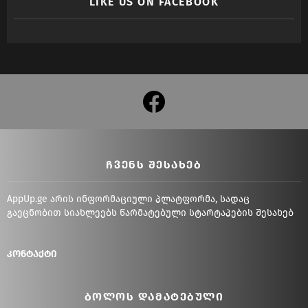
LIKE US ON FACEBOOK
facebook
ᲩᲕᲔᲜᲡ ᲨᲔᲡᲐᲮᲔᲑ
AppUp.ge არის ინფორმაციული პლატფორმა, სადაც
გაეცნობით სიახლეებს წარმატებული სტარტაპების შესახებ
კონტაქტი
ᲑᲝᲚᲝᲡ ᲓᲐᲛᲐᲢᲔᲑᲣᲚᲘ