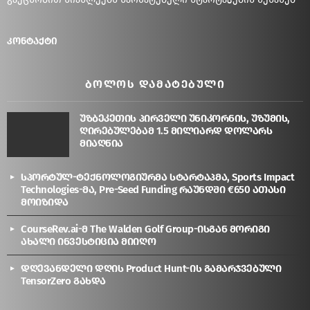
კონტაქტი
ᲑᲝᲚᲝᲡ ᲓᲐᲛᲐᲢᲔᲑᲣᲚᲘ
უზბეკეთის პირველი უნიკორნის, უზუმის,
ღირებულებამ 1.5 მილიარდ დოლარს
მიაღწია
სპორტულ-ტექნოლოგიურმა სტარტაპმა, Sports Impact
Technologies-მა, Pre-Seed Funding რაუნდში €650 ათასი
მოიზიდა
CourseRev.ai-მ The Walden Golf Group-ისგან მორიგი
ახალი ინვესტიცია მიიღო
დღევანდელი დღის Product Hunt-ის გამარჯვებული
TensorZero გახდა