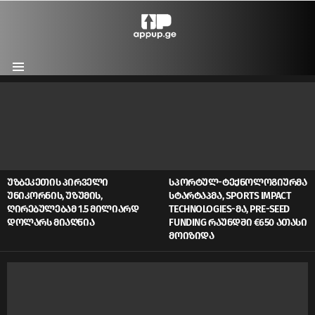
Menu
LATEST
STORIES
ᲣᲖᲑᲔᲙᲔᲗᲘᲡ ᲞᲘᲠᲕᲔᲚᲘ
ᲡᲞᲝᲠᲢᲣᲚ-ᲢᲔᲥᲜᲝᲚᲝᲒᲘᲣᲠᲛᲐ
ᲣᲜᲘᲙᲝᲠᲜᲘᲡ, ᲣᲖᲣᲛᲘᲡ,
ᲡᲢᲐᲠᲢᲐᲞᲛᲐ, SPORTS IMPACT
ᲦᲘᲠᲔᲑᲣᲚᲔᲑᲐᲛ 1.5 ᲛᲘᲚᲘᲐᲠᲓ
TECHNOLOGIES-ᲛᲐ, PRE-SEED
ᲓᲝᲚᲐᲠᲡ ᲛᲘᲐᲦᲬᲘᲐ
FUNDING ᲠᲐᲣᲜᲓᲨᲘ €650 ᲐᲗᲐᲡᲘ
ᲛᲝᲘᲖᲘᲓᲐ